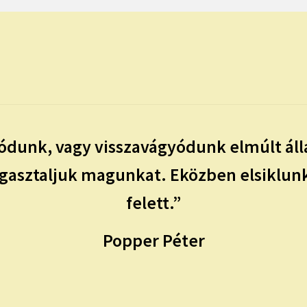
ódunk, vagy visszavágyódunk elmúlt álla
igasztaljuk magunkat. Eközben elsiklunk 
felett.”
Popper Péter