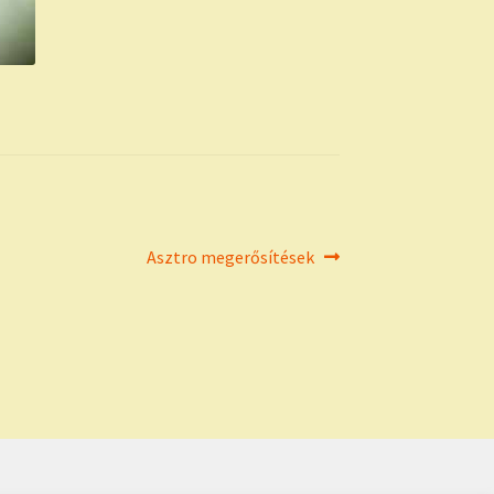
Next
Asztro megerősítések
post: