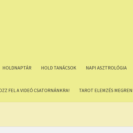
HOLDNAPTÁR
HOLD TANÁCSOK
NAPI ASZTROLÓGIA
OZZ FEL A VIDEÓ CSATORNÁNKRA!
TAROT ELEMZÉS MEGREND