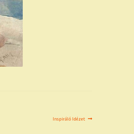
Next
Inspiráló Idézet
post: