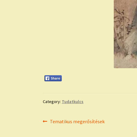
Category:
Tudatkulcs
Bejegyzés
Previous
Tematikus megerősítések
post:
navigáció