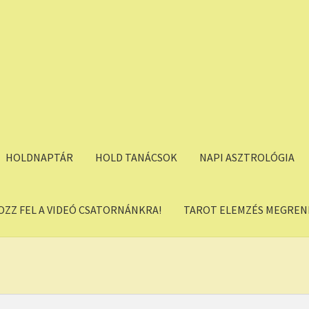
HOLDNAPTÁR
HOLD TANÁCSOK
NAPI ASZTROLÓGIA
OZZ FEL A VIDEÓ CSATORNÁNKRA!
TAROT ELEMZÉS MEGREND