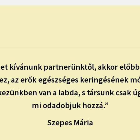
met kívánunk partnerünktől, akkor előbb
z, az erők egészséges keringésének mó
zünkben van a labda, s társunk csak úg
mi odadobjuk hozzá.”
Szepes Mária