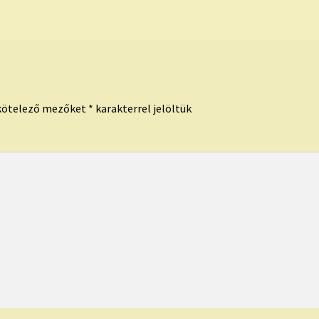
kötelező mezőket
*
karakterrel jelöltük