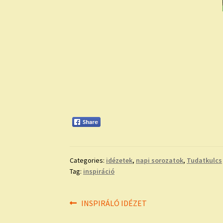
Categories:
idézetek
,
napi sorozatok
,
Tudatkulcs
Tag:
inspiráció
Bejegyzés
Previous
INSPIRÁLÓ IDÉZET
post: