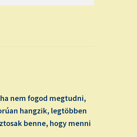
soha nem fogod megtudni,
orúan hangzik, legtöbben
iztosak benne, hogy menni