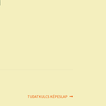
Next
TUDATKULCS KÉPESLAP
post: