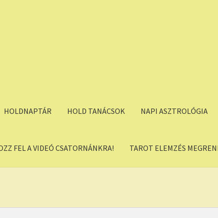
HOLDNAPTÁR
HOLD TANÁCSOK
NAPI ASZTROLÓGIA
OZZ FEL A VIDEÓ CSATORNÁNKRA!
TAROT ELEMZÉS MEGREND