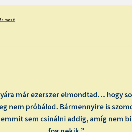
ás most!
zonyára már ezerszer elmondtad… hogy 
eg nem próbálod. Bármennyire is szom
emmit sem csinálni addig, amíg nem b
fog nekik.”