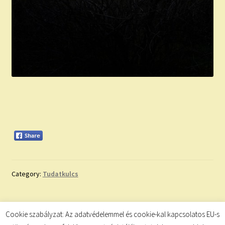
Category:
Tudatkulcs
Bejegyzés
Previous
Next
Pozitív megerősítések
Pozitív megerősítések
Cookie szabályzat: Az adatvédelemmel és cookie-kal kapcsolatos EU-s
post:
post: