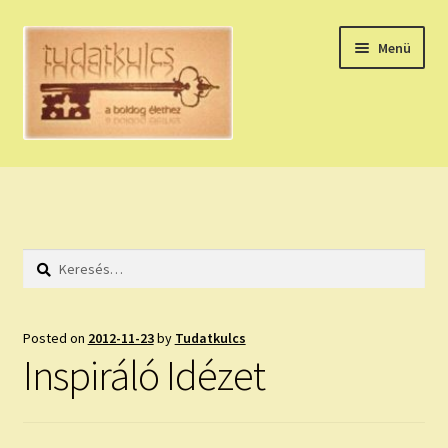
Ugrás
Kilépés
Menü
a
a
navigációhoz
tartalomba
Expand
HÚZZ EGY KÁRTYÁT!
child
menu
NAPI TAROT
Keresés:
HOLDNAPTÁR
HOLD TANÁCSOK
Posted on
2012-11-23
by
Tudatkulcs
Inspiráló Idézet
NAPI ASZTROLÓGIA
Expand
KÉRJ EGY MEGERŐSÍTÉST!