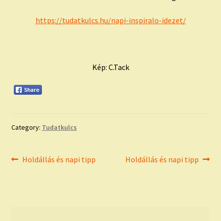
https://tudatkulcs.hu/napi-inspiralo-idezet/
Kép: C.Tack
Category:
Tudatkulcs
Bejegyzés
Previous
Next
Holdállás és napi tipp
Holdállás és napi tipp
post:
post:
navigáció