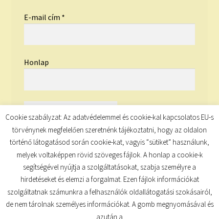
E-mail cím
*
Honlap
Cookie szabályzat: Az adatvédelemmel és cookie-kal kapcsolatos EU-s
törvénynek megfelelően szeretnénk tájékoztatni, hogy az oldalon
történő látogatásod során cookie-kat, vagyis “sütiket” használunk,
melyek voltaképpen rövid szöveges fájlok. A honlap a cookie-k
segítségével nyújtja a szolgáltatásokat, szabja személyre a
hirdetéseket és elemzi a forgalmat. Ezen fájlok információkat
szolgáltatnak számunkra a felhasználók oldallátogatási szokásairól,
de nem tárolnak személyes információkat. A gomb megnyomásával és
© TUDATKULCS 2026
azután a