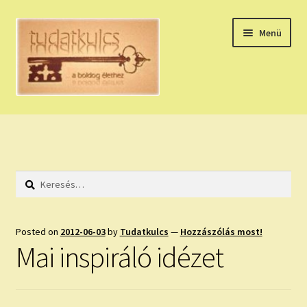
Ugrás
Kilépés
Menü
a
a
navigációhoz
tartalomba
Expand
HÚZZ EGY KÁRTYÁT!
child
menu
NAPI TAROT
Keresés:
HOLDNAPTÁR
HOLD TANÁCSOK
Posted on
2012-06-03
by
Tudatkulcs
—
Hozzászólás most!
Mai inspiráló idézet
NAPI ASZTROLÓGIA
Expand
KÉRJ EGY MEGERŐSÍTÉST!