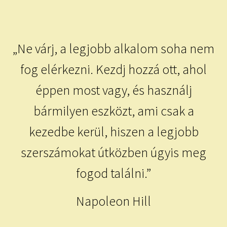
child
menu
Expand
ISMERJ MEG!
child
menu
ÍRJ NEKEM!
„Ne várj, a legjobb alkalom soha nem
fog elérkezni. Kezdj hozzá ott, ahol
IRATKOZZ FEL A VIDEÓ CSATORNÁNKRA!
éppen most vagy, és használj
TAROT ELEMZÉS MEGRENDELÉSE LIMITÁLT!
bármilyen eszközt, ami csak a
AJÁNDÉKOKKAL!
kezedbe kerül, hiszen a legjobb
szerszámokat útközben úgyis meg
fogod találni.”
Napoleon Hill