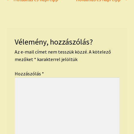
Bejegyzés
post:
post:
navigáció
Vélemény, hozzászólás?
Az e-mail címet nem tesszük közzé.
A kötelező
mezőket
*
karakterrel jelöltük
Hozzászólás
*