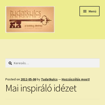
Ugrás
Kilépés
Menü
a
a
navigációhoz
tartalomba
Expand
HÚZZ EGY KÁRTYÁT!
child
menu
NAPI TAROT
Keresés:
HOLDNAPTÁR
HOLD TANÁCSOK
Posted on
2012-05-06
by
Tudatkulcs
—
Hozzászólás most!
Mai inspiráló idézet
NAPI ASZTROLÓGIA
Expand
KÉRJ EGY MEGERŐSÍTÉST!