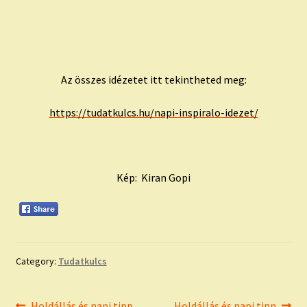
Az összes idézetet itt tekintheted meg:
https://tudatkulcs.hu/napi-inspiralo-idezet/
Kép: Kiran Gopi
Category:
Tudatkulcs
Previous
Next
Holdállás és napi tipp
Holdállás és napi tipp