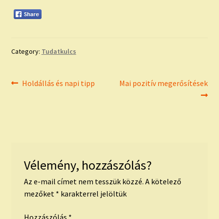
Category:
Tudatkulcs
Bejegyzés
Previous
Next
Holdállás és napi tipp
Mai pozitív megerősítések
post:
post:
navigáció
Vélemény, hozzászólás?
Az e-mail címet nem tesszük közzé.
A kötelező
mezőket
*
karakterrel jelöltük
Hozzászólás
*