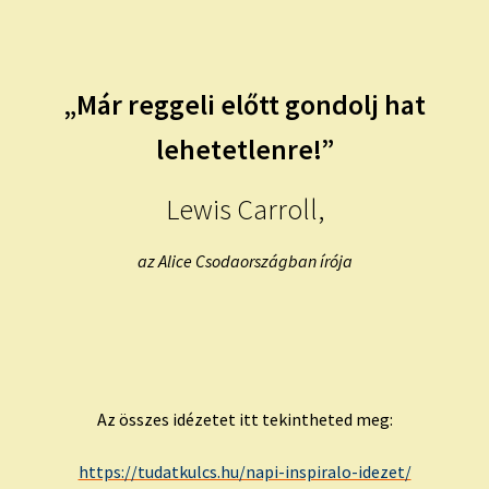
child
menu
Expand
ISMERJ MEG!
child
menu
ÍRJ NEKEM!
„Már reggeli előtt gondolj hat
lehetetlenre!”
IRATKOZZ FEL A VIDEÓ CSATORNÁNKRA!
Lewis Carroll,
TAROT ELEMZÉS MEGRENDELÉSE LIMITÁLT!
AJÁNDÉKOKKAL!
az Alice Csodaországban írója
Az összes idézetet itt tekintheted meg:
https://tudatkulcs.hu/napi-inspiralo-idezet/