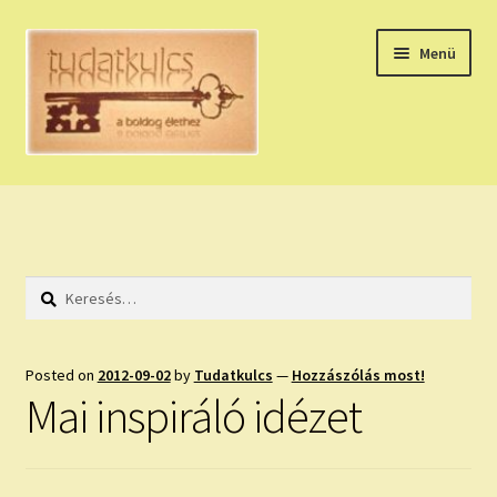
Ugrás
Kilépés
Menü
a
a
navigációhoz
tartalomba
Expand
HÚZZ EGY KÁRTYÁT!
child
menu
NAPI TAROT
Keresés:
HOLDNAPTÁR
HOLD TANÁCSOK
Posted on
2012-09-02
by
Tudatkulcs
—
Hozzászólás most!
Mai inspiráló idézet
NAPI ASZTROLÓGIA
Expand
KÉRJ EGY MEGERŐSÍTÉST!