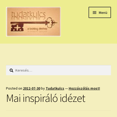
Ugrás
Kilépés
Menü
a
a
navigációhoz
tartalomba
Expand
HÚZZ EGY KÁRTYÁT!
child
menu
NAPI TAROT
Keresés:
HOLDNAPTÁR
HOLD TANÁCSOK
Posted on
2012-07-30
by
Tudatkulcs
—
Hozzászólás most!
Mai inspiráló idézet
NAPI ASZTROLÓGIA
Expand
KÉRJ EGY MEGERŐSÍTÉST!