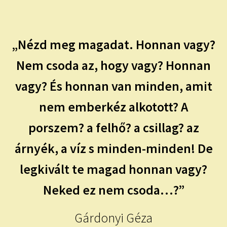
child
menu
Expand
ISMERJ MEG!
child
menu
„Nézd meg magadat. Honnan vagy?
ÍRJ NEKEM!
Nem csoda az, hogy vagy? Honnan
IRATKOZZ FEL A VIDEÓ CSATORNÁNKRA!
vagy? És honnan van minden, amit
TAROT ELEMZÉS MEGRENDELÉSE LIMITÁLT!
nem emberkéz alkotott? A
AJÁNDÉKOKKAL!
porszem? a felhő? a csillag? az
árnyék, a víz s minden-minden! De
legkivált te magad honnan vagy?
Neked ez nem csoda…?”
Gárdonyi Géza