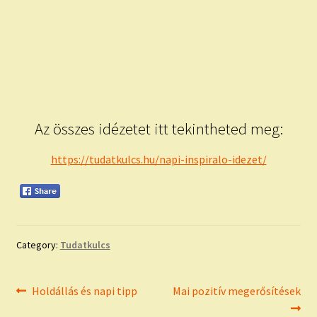
Az összes idézetet itt tekintheted meg:
https://tudatkulcs.hu/napi-inspiralo-idezet/
Category:
Tudatkulcs
Bejegyzés
Previous
Next
Holdállás és napi tipp
Mai pozitív megerősítések
post:
post: