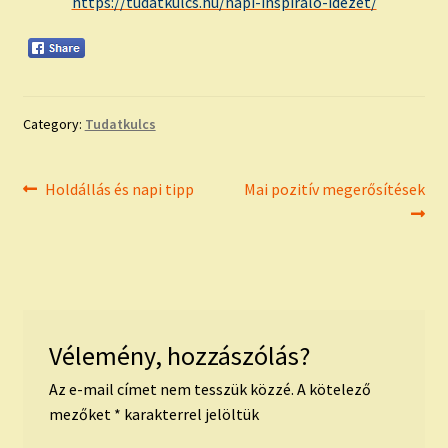
https://tudatkulcs.hu/napi-inspiralo-idezet/
Category:
Tudatkulcs
Bejegyzés
Previous
Next
Holdállás és napi tipp
Mai pozitív megerősítések
post:
post:
navigáció
Vélemény, hozzászólás?
Az e-mail címet nem tesszük közzé.
A kötelező
mezőket
*
karakterrel jelöltük