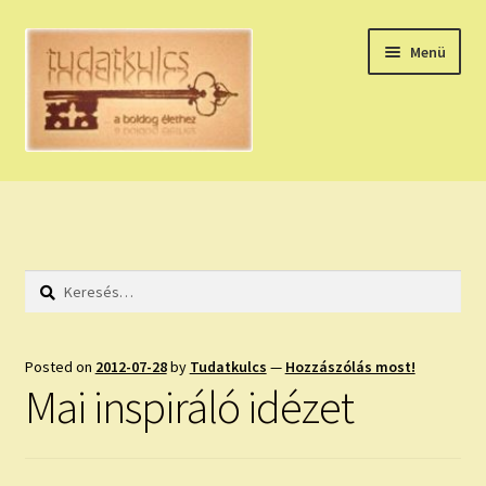
Ugrás
Kilépés
Menü
a
a
navigációhoz
tartalomba
Expand
HÚZZ EGY KÁRTYÁT!
child
menu
NAPI TAROT
Keresés:
HOLDNAPTÁR
HOLD TANÁCSOK
Posted on
2012-07-28
by
Tudatkulcs
—
Hozzászólás most!
Mai inspiráló idézet
NAPI ASZTROLÓGIA
Expand
KÉRJ EGY MEGERŐSÍTÉST!