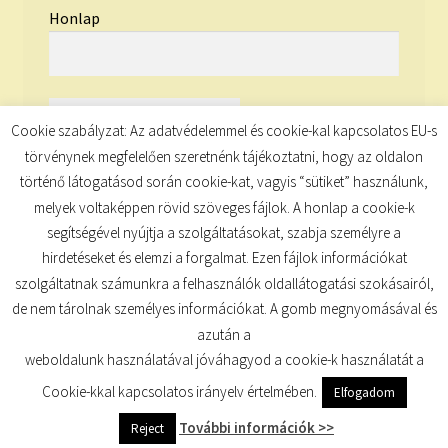
Honlap
Cookie szabályzat: Az adatvédelemmel és cookie-kal kapcsolatos EU-s
törvénynek megfelelően szeretnénk tájékoztatni, hogy az oldalon
történő látogatásod során cookie-kat, vagyis “sütiket” használunk,
melyek voltaképpen rövid szöveges fájlok. A honlap a cookie-k
segítségével nyújtja a szolgáltatásokat, szabja személyre a
hirdetéseket és elemzi a forgalmat. Ezen fájlok információkat
szolgáltatnak számunkra a felhasználók oldallátogatási szokásairól,
de nem tárolnak személyes információkat. A gomb megnyomásával és
© TUDATKULCS 2026
azután a
Built with Storefront
.
weboldalunk használatával jóváhagyod a cookie-k használatát a
Cookie-kkal kapcsolatos irányelv értelmében.
Elfogadom
További információk >>
Reject