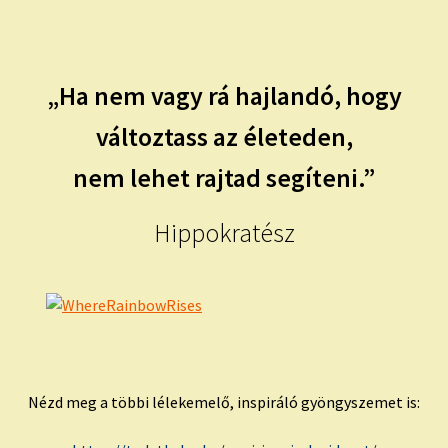
child
menu
Expand
ISMERJ MEG!
child
menu
ÍRJ NEKEM!
„Ha nem vagy rá hajlandó, hogy
változtass az életeden,
IRATKOZZ FEL A VIDEÓ CSATORNÁNKRA!
nem lehet rajtad segíteni.”
TAROT ELEMZÉS MEGRENDELÉSE LIMITÁLT!
AJÁNDÉKOKKAL!
Hippokratész
Nézd meg a többi lélekemelő, inspiráló gyöngyszemet is: