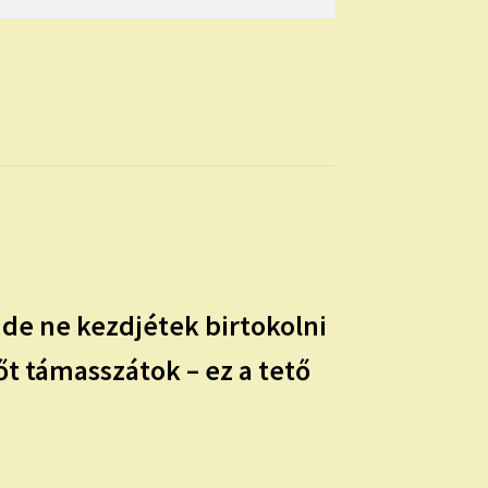
 de ne kezdjétek birtokolni
t támasszátok – ez a tető