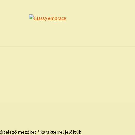
kötelező mezőket
*
karakterrel jelöltük