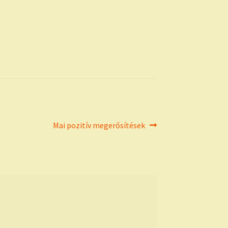
Next
Mai pozitív megerősítések
post: