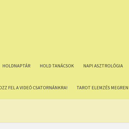
HOLDNAPTÁR
HOLD TANÁCSOK
NAPI ASZTROLÓGIA
OZZ FEL A VIDEÓ CSATORNÁNKRA!
TAROT ELEMZÉS MEGREND