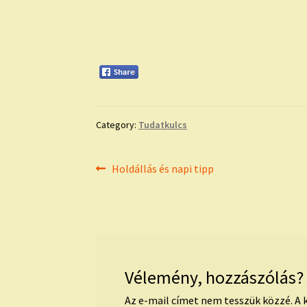
Category:
Tudatkulcs
Bejegyzés
Previous
Holdállás és napi tipp
post:
navigáció
Vélemény, hozzászólás?
Az e-mail címet nem tesszük közzé.
A 