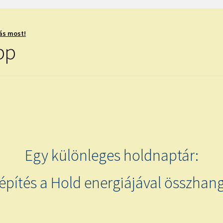
ás most!
ipp
Egy különleges holdnaptár:
képítés a Hold energiájával összhan