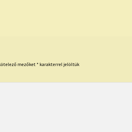
kötelező mezőket
*
karakterrel jelöltük