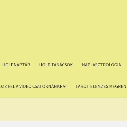
HOLDNAPTÁR
HOLD TANÁCSOK
NAPI ASZTROLÓGIA
OZZ FEL A VIDEÓ CSATORNÁNKRA!
TAROT ELEMZÉS MEGREND