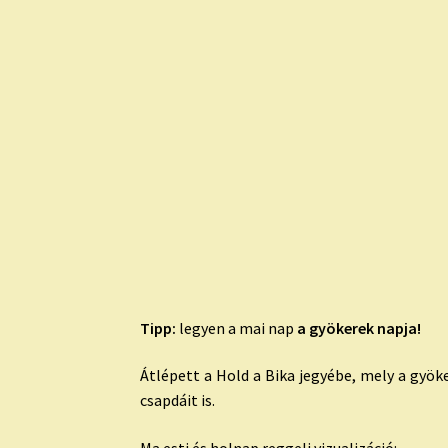
Tipp:
legyen a mai nap
a gyökerek napja!
Átlépett a Hold a Bika jegyébe, mely a gyök
csapdáit is.
Ma esti és holnap reggeli vizualizáció: