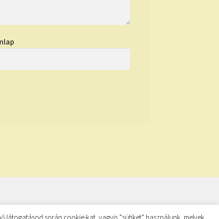
nlap
ő látogatásod során cookie-kat, vagyis “sütiket” használunk, melyek