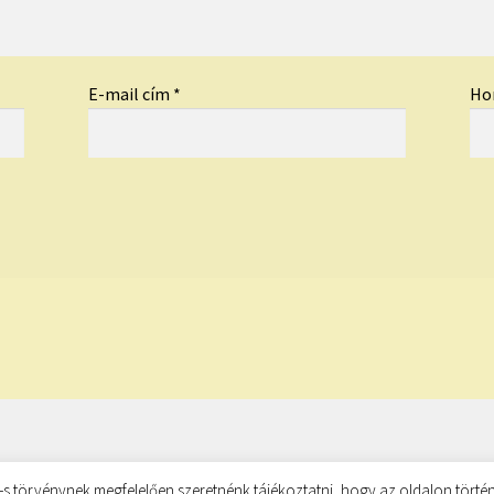
E-mail cím
*
Ho
s törvénynek megfelelően szeretnénk tájékoztatni, hogy az oldalon történ