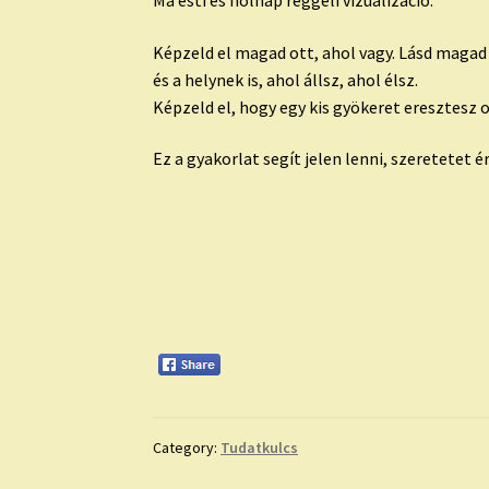
Képzeld el magad ott, ahol vagy. Lásd magad 
és a helynek is, ahol állsz, ahol élsz.
Képzeld el, hogy egy kis gyökeret eresztesz o
Ez a gyakorlat segít jelen lenni, szeretetet ér
Category:
Tudatkulcs