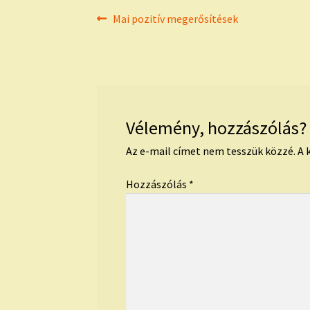
Bejegyzés
Previous
Mai pozitív megerősítések
post:
navigáció
Vélemény, hozzászólás?
Az e-mail címet nem tesszük közzé.
A 
Hozzászólás
*