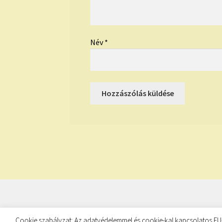
Név
*
© TUDATKULCS 2026
Cookie szabályzat: Az adatvédelemmel és cookie-kal kapcsolatos EU-