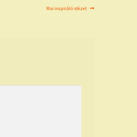
Next
Mai inspiráló idézet
post: