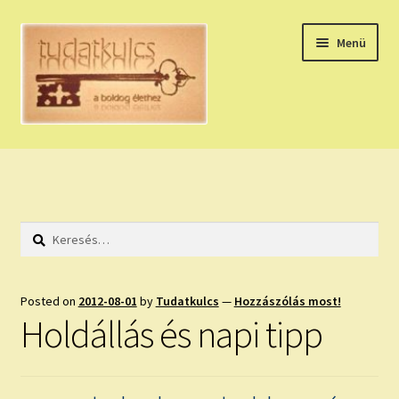
Ugrás
Kilépés
Menü
a
a
navigációhoz
tartalomba
Expand
HÚZZ EGY KÁRTYÁT!
child
menu
NAPI TAROT
Keresés:
HOLDNAPTÁR
HOLD TANÁCSOK
Posted on
2012-08-01
by
Tudatkulcs
—
Hozzászólás most!
Holdállás és napi tipp
NAPI ASZTROLÓGIA
Expand
KÉRJ EGY MEGERŐSÍTÉST!