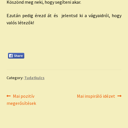
Köszönd meg neki, hogy segíteni akar.
Ezután pedig érezd át és jelentsd ki a vágyaidról, hogy
valós létezők!
Category:
Tudatkulcs
Bejegyzés
Previous
Next
Mai pozitív
Mai inspiráló idézet
post:
post:
megerősítések
navigáció