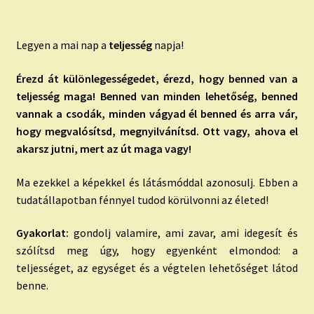
Legyen a mai nap a
teljesség
napja!
Érezd át különlegességedet, érezd, hogy benned van a
teljesség maga! Benned van minden lehetőség, benned
vannak a csodák, minden vágyad él benned és arra vár,
hogy megvalósítsd, megnyilvánítsd. Ott vagy, ahova el
akarsz jutni, mert az út maga vagy!
Ma ezekkel a képekkel és látásmóddal azonosulj. Ebben a
tudatállapotban fénnyel tudod körülvonni az életed!
Gyakorlat:
gondolj valamire, ami zavar, ami idegesít és
szólítsd meg úgy, hogy egyenként elmondod: a
teljességet, az egységet és a végtelen lehetőséget látod
benne.