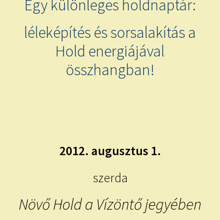
Egy különleges holdnaptár:
child
menu
Expand
ISMERJ MEG!
léleképítés és sorsalakítás a
child
menu
ÍRJ NEKEM!
Hold energiájával
összhangban!
IRATKOZZ FEL A VIDEÓ CSATORNÁNKRA!
TAROT ELEMZÉS MEGRENDELÉSE LIMITÁLT!
AJÁNDÉKOKKAL!
2012. augusztus 1.
szerda
Növő Hold a Vízöntő jegyében