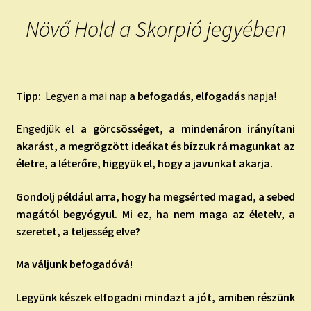
Növő Hold a Skorpió jegyében
Tipp:
Legyen a mai nap
a befogadás, elfogadás
napja!
Engedjük el
a görcsösséget, a mindenáron irányítani
akarást, a megrögzött ideákat és bízzuk rá magunkat az
életre, a léterőre, higgyük el, hogy a javunkat akarja.
Gondolj például arra, hogy ha megsérted magad, a sebed
magától begyógyul. Mi ez, ha nem maga az életelv, a
szeretet, a teljesség elve?
Ma váljunk befogadóvá!
Legyünk készek elfogadni mindazt a jót, amiben részünk