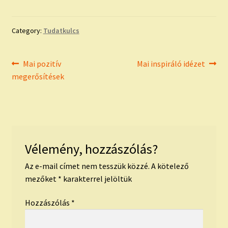
Category:
Tudatkulcs
Bejegyzés
Previous
Next
Mai pozitív
Mai inspiráló idézet
post:
post:
megerősítések
navigáció
Vélemény, hozzászólás?
Az e-mail címet nem tesszük közzé.
A kötelező
mezőket
*
karakterrel jelöltük
Hozzászólás
*