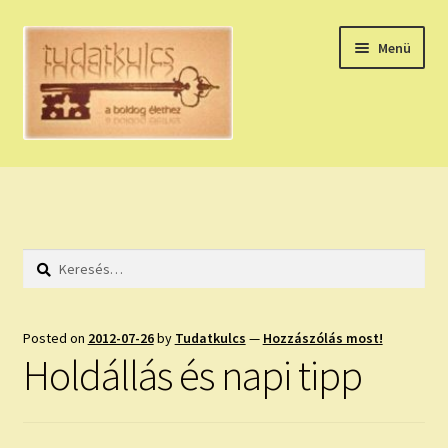
Ugrás
Kilépés
Menü
a
a
navigációhoz
tartalomba
Expand
HÚZZ EGY KÁRTYÁT!
child
menu
NAPI TAROT
Keresés:
HOLDNAPTÁR
HOLD TANÁCSOK
Posted on
2012-07-26
by
Tudatkulcs
—
Hozzászólás most!
Holdállás és napi tipp
NAPI ASZTROLÓGIA
Expand
KÉRJ EGY MEGERŐSÍTÉST!