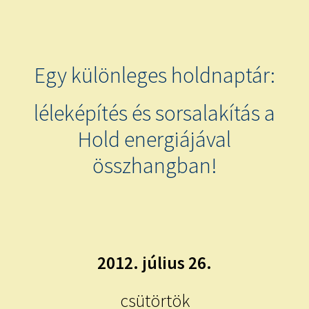
child
menu
Expand
ISMERJ MEG!
child
menu
ÍRJ NEKEM!
Egy különleges holdnaptár:
IRATKOZZ FEL A VIDEÓ CSATORNÁNKRA!
léleképítés és sorsalakítás a
Hold energiájával
TAROT ELEMZÉS MEGRENDELÉSE LIMITÁLT!
AJÁNDÉKOKKAL!
összhangban!
2012. július 26.
csütörtök