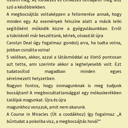
szó a későbbiekben.
A megbocsájtás voltaképpen a felismerése annak, hogy
minden egy. Az események felszíne alatt a másik lelki
segítőként működik közre a gyógyulásunkban. Erről
a tükröknél már beszéltünk, kérlek, olvasd át újra
Carolyn Deal úgy fogalmaz: gondolj arra, ha tudta volna,
jobban csinálta volna!
S valóban, akkor, azzal a látásmóddal az illető pontosan
azt tette, ami szerinte akkor a leghelyesebb volt. Ezt
tudatosítsd magadban minden egyes
sérelmezett helyzetben.
Nagyon fontos, hogy önmagunknak is meg tudjunk
bocsájtani! A megbocsátatlansággal egy mókuskerékben
találjuk magunkat. Újra és újra
magunkhoz vonzzuk, amit nem akarunk.
A Course in Miracles (Út a csodákhoz) így fogalmaz: „A
bűntudat a pokolba visz, a megbocsájtás hová?”