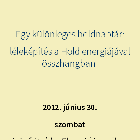
child
menu
Expand
ISMERJ MEG!
child
menu
ÍRJ NEKEM!
Egy különleges holdnaptár:
IRATKOZZ FEL A VIDEÓ CSATORNÁNKRA!
léleképítés a Hold energiájával
összhangban!
TAROT ELEMZÉS MEGRENDELÉSE LIMITÁLT!
AJÁNDÉKOKKAL!
2012. június 30.
szombat