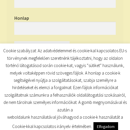
Honlap
Cookie szabályzat: Az adatvédelemmel és cookie-kal kapcsolatos EU-s
törvénynek megfelelően szeretnénk tájékoztatni, hogy az oldalon
történő látogatásod során cookie-kat, vagyis “sütiket” használunk,
melyek voltaképpen rövid szöveges fájlok. A honlap a cookie-k
segítségével nyújtja a szolgáltatásokat, szabja személyre a
hirdetéseket és elemzi a forgalmat. Ezen fájlok információkat
szolgáltatnak számunkra a felhasználók oldallátogatási szokásairól,
de nem tárolnak személyes információkat. A gomb megnyomásával és
© TUDATKULCS 2026
azután a
Built with Storefront
.
weboldalunk használatával jóváhagyod a cookie-k használatát a
Cookie-kkal kapcsolatos irányelv értelmében.
Elfogadom