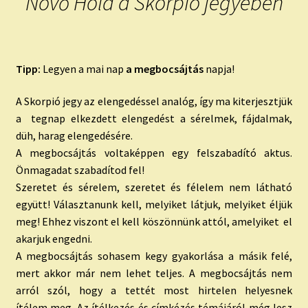
Növő Hold a Skorpió jegyében
Tipp:
Legyen a mai nap
a megbocsájtás
napja!
A Skorpió jegy az elengedéssel analóg, így ma kiterjesztjük
a tegnap elkezdett elengedést a sérelmek, fájdalmak,
düh, harag elengedésére.
A megbocsájtás voltaképpen egy felszabadító aktus.
Önmagadat szabadítod fel!
Szeretet és sérelem, szeretet és félelem nem látható
együtt! Választanunk kell, melyiket látjuk, melyiket éljük
meg! Ehhez viszont el kell köszönnünk attól, amelyiket el
akarjuk engedni.
A megbocsájtás sohasem kegy gyakorlása a másik felé,
mert akkor már nem lehet teljes. A megbocsájtás nem
arról szól, hogy a tettét most hirtelen helyesnek
ítélem meg. Az ítélkezés és címkézés témájáról még lesz