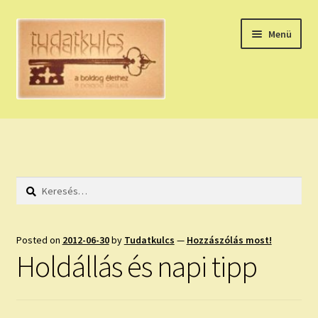
Ugrás
Kilépés
Menü
a
a
navigációhoz
tartalomba
Expand
HÚZZ EGY KÁRTYÁT!
child
menu
NAPI TAROT
Keresés:
HOLDNAPTÁR
HOLD TANÁCSOK
Posted on
2012-06-30
by
Tudatkulcs
—
Hozzászólás most!
Holdállás és napi tipp
NAPI ASZTROLÓGIA
Expand
KÉRJ EGY MEGERŐSÍTÉST!