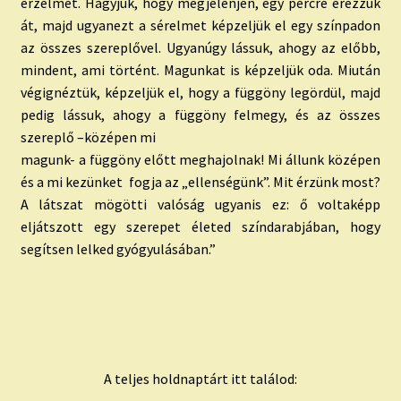
érzelmet. Hagyjuk, hogy megjelenjen, egy percre érezzük
át, majd ugyanezt a sérelmet képzeljük el egy színpadon
az összes szereplővel. Ugyanúgy lássuk, ahogy az előbb,
mindent, ami történt. Magunkat is képzeljük oda. Miután
végignéztük, képzeljük el, hogy a függöny legördül, majd
pedig lássuk, ahogy a függöny felmegy, és az összes
szereplő –középen mi
magunk- a függöny előtt meghajolnak! Mi állunk középen
és a mi kezünket fogja az „ellenségünk”. Mit érzünk most?
A látszat mögötti valóság ugyanis ez: ő voltaképp
eljátszott egy szerepet életed színdarabjában, hogy
segítsen lelked gyógyulásában.”
A teljes holdnaptárt itt találod: