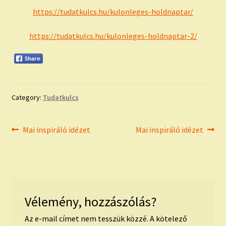
https://tudatkulcs.hu/kulonleges-holdnaptar/
https://tudatkulcs.hu/kulonleges-holdnaptar-2/
Category:
Tudatkulcs
Bejegyzés
Previous
Next
Mai inspiráló idézet
Mai inspiráló idézet
post:
post:
navigáció
Vélemény, hozzászólás?
Az e-mail címet nem tesszük közzé.
A kötelező