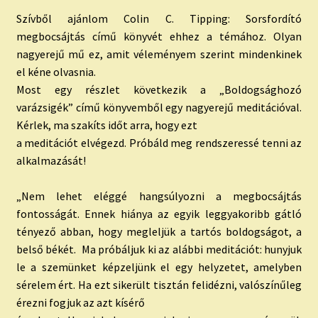
Szívből ajánlom Colin C. Tipping: Sorsfordító
megbocsájtás című könyvét ehhez a témához. Olyan
nagyerejű mű ez, amit véleményem szerint mindenkinek
el kéne olvasnia.
Most egy részlet következik a „Boldogsághozó
varázsigék” című könyvemből egy nagyerejű meditációval.
Kérlek, ma szakíts időt arra, hogy ezt
a meditációt elvégezd. Próbáld meg rendszeressé tenni az
alkalmazását!
„Nem lehet eléggé hangsúlyozni a megbocsájtás
fontosságát. Ennek hiánya az egyik leggyakoribb gátló
tényező abban, hogy megleljük a tartós boldogságot, a
belső békét. Ma próbáljuk ki az alábbi meditációt: hunyjuk
le a szemünket képzeljünk el egy helyzetet, amelyben
sérelem ért. Ha ezt sikerült tisztán felidézni, valószínűleg
érezni fogjuk az azt kísérő