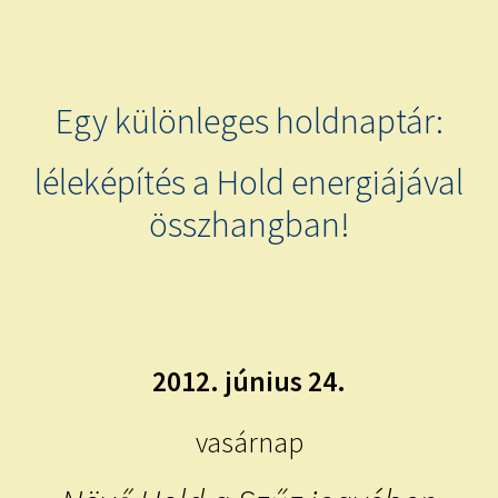
child
menu
Expand
ISMERJ MEG!
child
menu
ÍRJ NEKEM!
Egy különleges holdnaptár:
IRATKOZZ FEL A VIDEÓ CSATORNÁNKRA!
léleképítés a Hold energiájával
összhangban!
TAROT ELEMZÉS MEGRENDELÉSE LIMITÁLT!
AJÁNDÉKOKKAL!
2012. június 24.
vasárnap