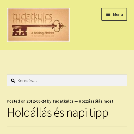
Ugrás
Kilépés
Menü
a
a
navigációhoz
tartalomba
Expand
HÚZZ EGY KÁRTYÁT!
child
menu
NAPI TAROT
Keresés:
HOLDNAPTÁR
HOLD TANÁCSOK
Posted on
2012-06-24
by
Tudatkulcs
—
Hozzászólás most!
Holdállás és napi tipp
NAPI ASZTROLÓGIA
Expand
KÉRJ EGY MEGERŐSÍTÉST!