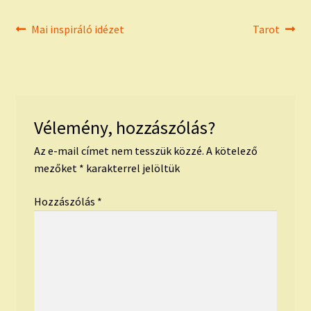
Bejegyzés
Previous
Next
Mai inspiráló idézet
Tarot
post:
post:
navigáció
Vélemény, hozzászólás?
Az e-mail címet nem tesszük közzé.
A kötelező
mezőket
*
karakterrel jelöltük
Hozzászólás
*