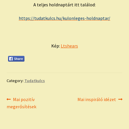
A teljes holdnaptárt itt találod:
https://tudatkulcs.hu/kulonleges-holdnaptar/
Kép:
Ltshears
Category:
Tudatkulcs
Bejegyzés
Previous
Next
Mai pozitív
Mai inspiráló idézet
post:
post:
megerősítések
navigáció