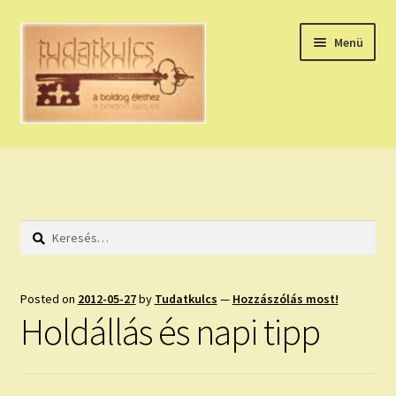
Ugrás
Kilépés
Menü
a
a
navigációhoz
tartalomba
Expand
HÚZZ EGY KÁRTYÁT!
child
menu
NAPI TAROT
Keresés:
HOLDNAPTÁR
HOLD TANÁCSOK
Posted on
2012-05-27
by
Tudatkulcs
—
Hozzászólás most!
Holdállás és napi tipp
NAPI ASZTROLÓGIA
Expand
KÉRJ EGY MEGERŐSÍTÉST!