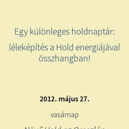
child
menu
Expand
ISMERJ MEG!
child
menu
ÍRJ NEKEM!
Egy különleges holdnaptár:
IRATKOZZ FEL A VIDEÓ CSATORNÁNKRA!
léleképítés a Hold energiájával
összhangban!
TAROT ELEMZÉS MEGRENDELÉSE LIMITÁLT!
AJÁNDÉKOKKAL!
2012. május 27.
vasárnap