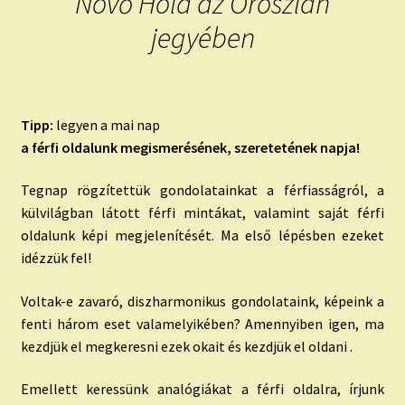
Növő Hold az Oroszlán
jegyében
Tipp:
legyen a mai nap
a férfi oldalunk megismerésének, szeretetének napja!
Tegnap rögzítettük gondolatainkat a férfiasságról, a
külvilágban látott férfi mintákat, valamint saját férfi
oldalunk képi megjelenítését. Ma első lépésben ezeket
idézzük fel!
Voltak-e zavaró, diszharmonikus gondolataink, képeink a
fenti három eset valamelyikében? Amennyiben igen, ma
kezdjük el megkeresni ezek okait és kezdjük el oldani .
Emellett keressünk analógiákat a férfi oldalra, írjunk