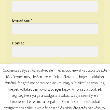
E-mail cím
*
Honlap
Cookie szabályzat: Az adatvédelemmel és cookie-kal kapcsolatos EU-s
törvénynek megfelelően szeretnénk tájékoztatni, hogy az oldalon
történő látogatásod során cookie-kat, vagyis “sütiket” használunk,
melyek voltaképpen rövid szöveges fájlok. A honlap a cookie-k
segítségével nyújtja a szolgáltatásokat, szabja személyre a
hirdetéseket és elemzi a forgalmat. Ezen fájlok információkat
szolgáltatnak számunkra a felhasználók oldallátogatási szokásairól,