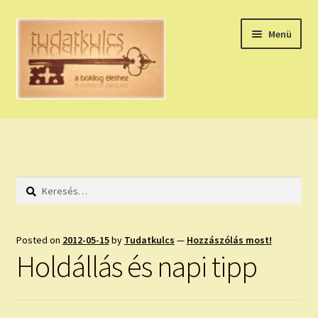
Ugrás
Kilépés
Menü
a
a
navigációhoz
tartalomba
Expand
HÚZZ EGY KÁRTYÁT!
child
menu
NAPI TAROT
Keresés:
HOLDNAPTÁR
HOLD TANÁCSOK
Posted on
2012-05-15
by
Tudatkulcs
—
Hozzászólás most!
Holdállás és napi tipp
NAPI ASZTROLÓGIA
Expand
KÉRJ EGY MEGERŐSÍTÉST!