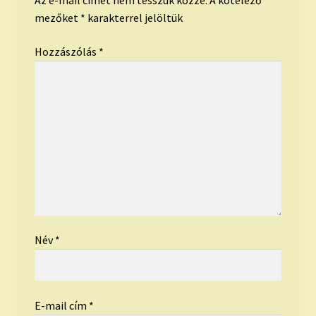
Az e-mail címet nem tesszük közzé.
A kötelező
mezőket
*
karakterrel jelöltük
Hozzászólás
*
Név
*
E-mail cím
*