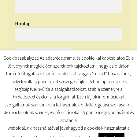
Honlap
Cookie szabályzat: Az adatvédelemmel és cookie-kal kapcsolatos EU-s
törvénynek megfelelően szeretnénk tájékoztatni, hogy az oldalon
történő látogatásod során cookie-kat, vagyis “sütiket” használunk,
melyek voltaképpen rövid szöveges fájlok. A honlap a cookie-k
segítségével nyújtja a szolgáltatásokat, szabja személyre a
hirdetéseket és elemzi a forgalmat. Ezen fájlok információkat
szolgáltatnak számunkra a felhasználók oldallátogatási szokásairól,
de nem tárolnak személyes információkat. A gomb megnyomásával és
© TUDATKULCS 2026
azután a
Built with Storefront
.
weboldalunk használatával jóváhagyod a cookie-k használatát a