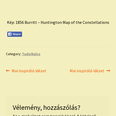
Kép: 1856 Burritt – Huntington Map of the Constellations
Category:
Tudatkulcs
Bejegyzés
Previous
Next
Mai inspiráló idézet
Mai inspiráló idézet
post:
post:
navigáció
Vélemény, hozzászólás?