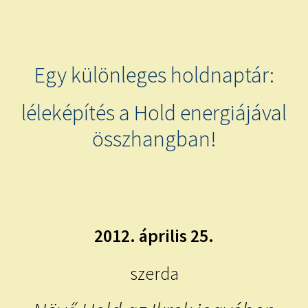
child
menu
Expand
ISMERJ MEG!
child
menu
ÍRJ NEKEM!
Egy különleges holdnaptár:
IRATKOZZ FEL A VIDEÓ CSATORNÁNKRA!
léleképítés a Hold energiájával
összhangban!
TAROT ELEMZÉS MEGRENDELÉSE LIMITÁLT!
AJÁNDÉKOKKAL!
2012. április 25.
szerda