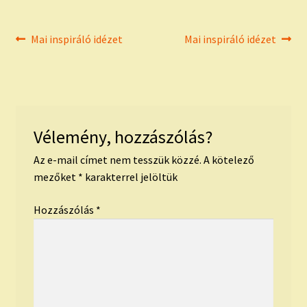
Bejegyzés
Previous
Next
Mai inspiráló idézet
Mai inspiráló idézet
post:
post:
navigáció
Vélemény, hozzászólás?
Az e-mail címet nem tesszük közzé.
A kötelező
mezőket
*
karakterrel jelöltük
Hozzászólás
*