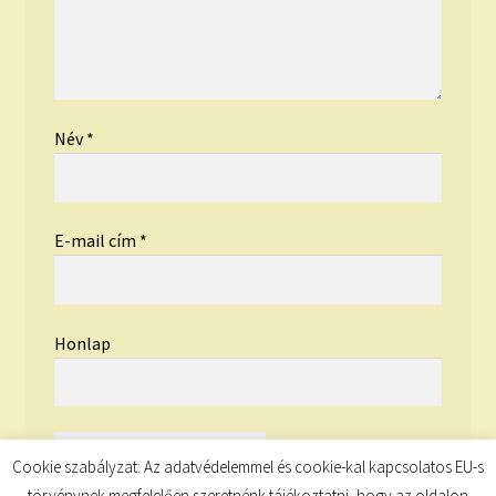
Név
*
E-mail cím
*
Honlap
Cookie szabályzat: Az adatvédelemmel és cookie-kal kapcsolatos EU-s
törvénynek megfelelően szeretnénk tájékoztatni, hogy az oldalon