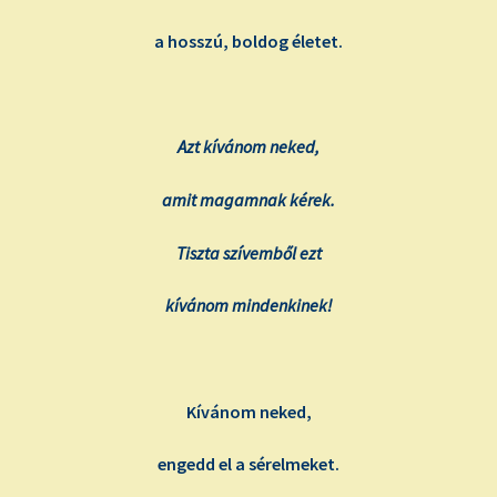
a hosszú, boldog életet.
Azt kívánom neked,
amit magamnak kérek.
Tiszta szívemből ezt
kívánom mindenkinek!
Kívánom neked,
engedd el a sérelmeket.