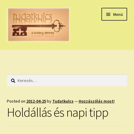
Ugrás
Kilépés
Menü
a
a
navigációhoz
tartalomba
Expand
HÚZZ EGY KÁRTYÁT!
child
menu
NAPI TAROT
Keresés:
HOLDNAPTÁR
HOLD TANÁCSOK
Posted on
2012-04-25
by
Tudatkulcs
—
Hozzászólás most!
Holdállás és napi tipp
NAPI ASZTROLÓGIA
Expand
KÉRJ EGY MEGERŐSÍTÉST!