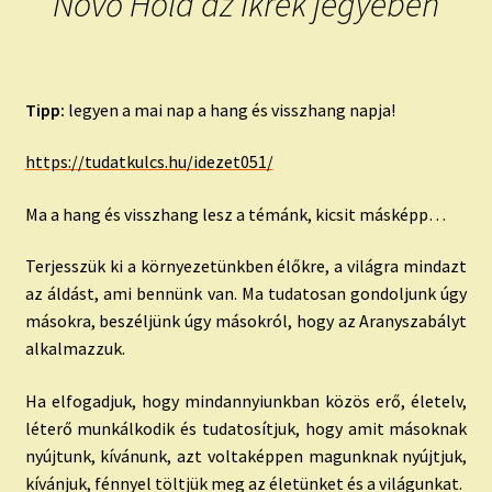
Növő Hold az Ikrek jegyében
Tipp:
legyen a mai nap a hang és visszhang napja!
https://tudatkulcs.hu/idezet051/
Ma a hang és visszhang lesz a témánk, kicsit másképp…
Terjesszük ki a környezetünkben élőkre, a világra mindazt
az áldást, ami bennünk van. Ma tudatosan gondoljunk úgy
másokra, beszéljünk úgy másokról, hogy az Aranyszabályt
alkalmazzuk.
Ha elfogadjuk, hogy mindannyiunkban közös erő, életelv,
léterő munkálkodik és tudatosítjuk, hogy amit másoknak
nyújtunk, kívánunk, azt voltaképpen magunknak nyújtjuk,
kívánjuk, fénnyel töltjük meg az életünket és a világunkat.