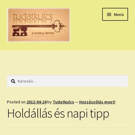
Ugrás
Kilépés
Menü
a
a
navigációhoz
tartalomba
Expand
HÚZZ EGY KÁRTYÁT!
child
menu
NAPI TAROT
Keresés:
HOLDNAPTÁR
HOLD TANÁCSOK
Posted on
2012-04-24
by
Tudatkulcs
—
Hozzászólás most!
Holdállás és napi tipp
NAPI ASZTROLÓGIA
Expand
KÉRJ EGY MEGERŐSÍTÉST!