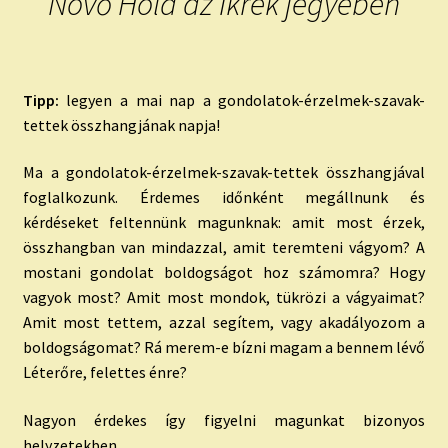
Növő Hold az Ikrek jegyében
Tipp:
legyen a mai nap a gondolatok-érzelmek-szavak-
tettek összhangjának napja!
Ma a gondolatok-érzelmek-szavak-
tettek összhangjával
foglalkozunk. Érdemes időnként megállnunk és
kérdéseket feltennünk magunknak: amit most érzek,
összhangban van mindazzal, amit teremteni vágyom? A
mostani gondolat boldogságot hoz számomra? Hogy
vagyok most? Amit most mondok, tükrözi a vágyaimat?
Amit most tettem, azzal segítem, vagy akadályozom a
boldogságomat? Rá merem-e bízni magam a bennem lévő
Léterőre, felettes énre?
Nagyon érdekes így figyelni magunkat bizonyos
helyzetekben.