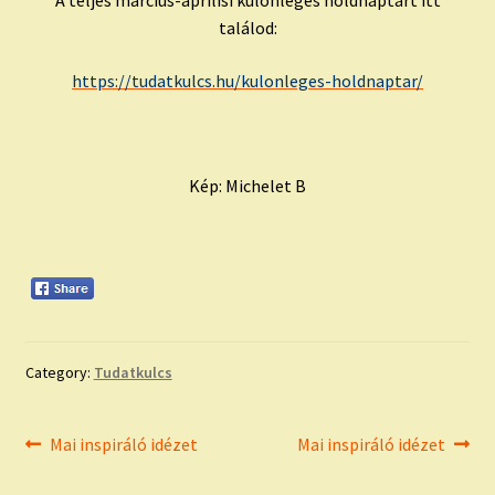
találod:
https://tudatkulcs.hu/kulonleges-holdnaptar/
Kép: Michelet B
Category:
Tudatkulcs
Bejegyzés
Previous
Next
Mai inspiráló idézet
Mai inspiráló idézet
post:
post:
navigáció