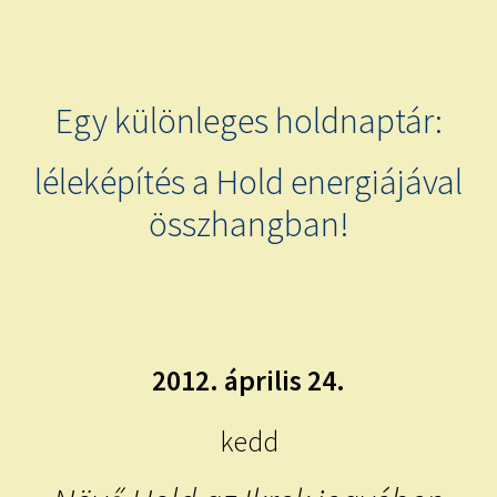
child
menu
Expand
ISMERJ MEG!
child
menu
ÍRJ NEKEM!
Egy különleges holdnaptár:
IRATKOZZ FEL A VIDEÓ CSATORNÁNKRA!
léleképítés a Hold energiájával
összhangban!
TAROT ELEMZÉS MEGRENDELÉSE LIMITÁLT!
AJÁNDÉKOKKAL!
2012. április 24.
kedd