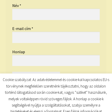
Név
*
E-mail cím
*
Honlap
Cookie szabályzat: Az adatvédelemmel és cookie-kal kapcsolatos EU-s
törvénynek megfelelően szeretnénk tájékoztatni, hogy az oldalon
történő látogatásod során cookie-kat, vagyis “sütiket” használunk,
melyek voltaképpen rövid szöveges fájlok. A honlap a cookie-k
segítségével nyújtja a szolgáltatásokat, szabja személyre a
hirdetéseket és elemzi a forgalmat. Ezen fájlok információkat