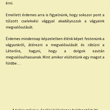
érni.
Emellett érdemes arra is figyelnünk, hogy sokszor pont a
túlzott cselekvési vággyal akadályozzuk a vágyaink
megvalósulását.
Érdemes mindennap képzeletben élénk képet festenünk a
vágyunkról, átérezni a megvalósulását és rábízni a
Léterőre, hagyni, hogy a dolgok ezután
megvalósulhassanak. Mint amikor elültetünk egy magot a
földbe…
A teljes március-áprilisi különleges holdnaptárt itt