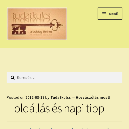
Ugrás
Kilépés
Menü
a
a
navigációhoz
tartalomba
Expand
HÚZZ EGY KÁRTYÁT!
child
menu
NAPI TAROT
Keresés:
HOLDNAPTÁR
HOLD TANÁCSOK
Posted on
2012-03-17
by
Tudatkulcs
—
Hozzászólás most!
Holdállás és napi tipp
NAPI ASZTROLÓGIA
Expand
KÉRJ EGY MEGERŐSÍTÉST!