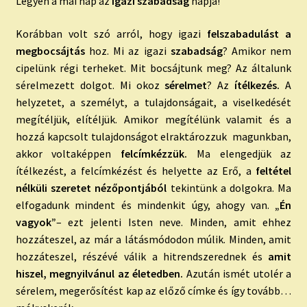
Legyen a mai nap az
igazi szabadság
napja!
Korábban volt szó arról, hogy igazi
felszabadulást a
megbocsájtás
hoz. Mi az igazi
szabadság
? Amikor nem
cipelünk régi terheket. Mit bocsájtunk meg? Az általunk
sérelmezett dolgot. Mi okoz
sérelmet
? Az
ítélkezés.
A
helyzetet, a személyt, a tulajdonságait, a viselkedését
megítéljük, elítéljük. Amikor megítélünk valamit és a
hozzá kapcsolt tulajdonságot elraktározzuk magunkban,
akkor voltaképpen
felcímkézzük.
Ma elengedjük az
ítélkezést, a felcímkézést és helyette az Erő, a
feltétel
nélküli szeretet nézőpontjából
tekintünk a dolgokra. Ma
elfogadunk mindent és mindenkit úgy, ahogy van.
„Én
vagyok”
– ezt jelenti Isten neve. Minden, amit ehhez
hozzáteszel, az már a látásmódodon múlik. Minden, amit
hozzáteszel, részévé válik a hitrendszerednek és
amit
hiszel, megnyilvánul az életedben.
Azután ismét utolér a
sérelem, megerősítést kap az előző címke és így tovább…