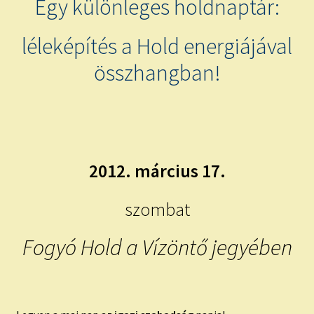
Egy különleges holdnaptár:
child
menu
Expand
ISMERJ MEG!
léleképítés a Hold energiájával
child
menu
ÍRJ NEKEM!
összhangban!
IRATKOZZ FEL A VIDEÓ CSATORNÁNKRA!
TAROT ELEMZÉS MEGRENDELÉSE LIMITÁLT!
AJÁNDÉKOKKAL!
2012. március 17.
szombat
Fogyó Hold a Vízöntő jegyében