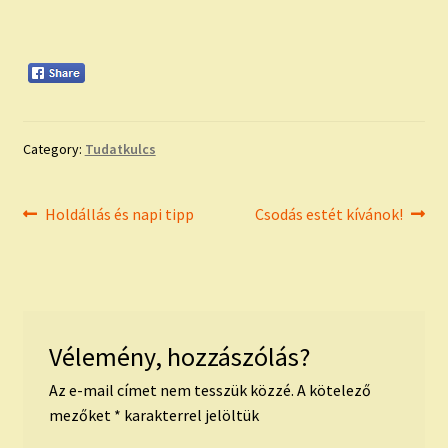
Category:
Tudatkulcs
Bejegyzés
Previous
Next
Holdállás és napi tipp
Csodás estét kívánok!
post:
post:
navigáció
Vélemény, hozzászólás?
Az e-mail címet nem tesszük közzé.
A kötelező
mezőket
*
karakterrel jelöltük