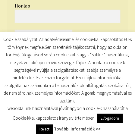
Honlap
Cookie szabályzat: Az adatvédelemmel és cookie-kal kapcsolatos EU-s
törvénynek megfelelően szeretnénk tájékoztatni, hogy az oldalon
történő látogatásod során cookie-kat, vagyis “sütiket” használunk,
melyek voltaképpen rövid szöveges fájlok. A honlap a cookie-k
segítségével nyújtja a szolgáltatásokat, szabja személyre a
hirdetéseket és elemzi a forgalmat. Ezen fájlok információkat
szolgáltatnak számunkra a felhasználók oldallátogatási szokásairól,
de nem tárolnak személyes információkat. A gomb megnyomásával és
© TUDATKULCS 2026
azután a
Built with Storefront
.
weboldalunk használatával jóváhagyod a cookie-k használatát a
Cookie-kkal kapcsolatos irányelv értelmében.
Elfogadom
További információk >>
Reject