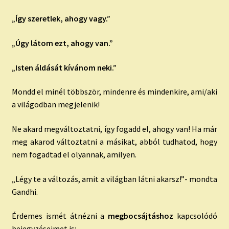
„Így szeretlek, ahogy vagy.”
„Úgy látom ezt, ahogy van.”
„Isten áldását kívánom neki.”
Mondd el minél többször, mindenre és mindenkire, ami/aki
a világodban megjelenik!
Ne akard megváltoztatni, így fogadd el, ahogy van! Ha már
meg akarod változtatni a másikat, abból tudhatod, hogy
nem fogadtad el olyannak, amilyen.
„Légy te a változás, amit a világban látni akarsz!”- mondta
Gandhi.
Érdemes ismét átnézni a
megbocsájtáshoz
kapcsolódó
bejegyzéseimet is: