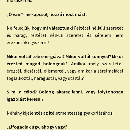
mókuskerék.
„Ő van.”- ne kapcsolj hozzá most mást.
Ne feledjük, hogy
mi választunk
! Feltétel nélküli szeretet
és harag, feltétel nélküli szeretet és sérelem nem
érezhetők egyszerre!
Mikor voltál tele energiával? Mikor voltál könnyed? Mikor
érezted magad boldognak?
Amikor mély szeretetet
éreztél, dicsértél, elismertél, vagy amikor a sérelmeiddel
foglalkoztál, haragudtál, vagy utáltál?
S mi a célod? Boldog akarsz lenni, vagy folytonosan
igazolást keresni?
Néhány kijelentés az ítéletmentesség gyakorlásához:
„Elfogadlak úgy, ahogy vagy.”