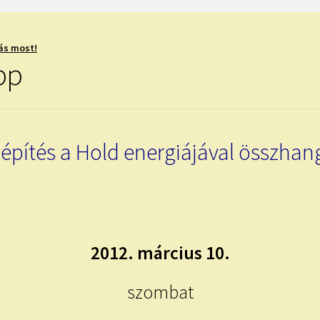
ás most!
ipp
építés a Hold energiájával összha
2012. március 10.
szombat