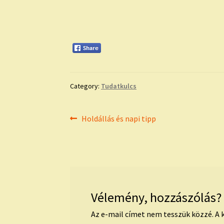
Category:
Tudatkulcs
Bejegyzés
Previous
Holdállás és napi tipp
post:
navigáció
Vélemény, hozzászólás?
Az e-mail címet nem tesszük közzé.
A 