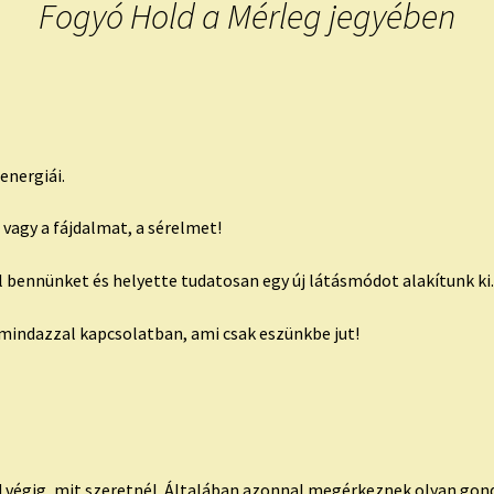
Fogyó Hold a Mérleg jegyében
energiái.
 vagy a fájdalmat, a sérelmet!
bennünket és helyette tudatosan egy új látásmódot alakítunk ki
 mindazzal kapcsolatban, ami csak eszünkbe jut!
old végig, mit szeretnél. Általában azonnal megérkeznek olyan go