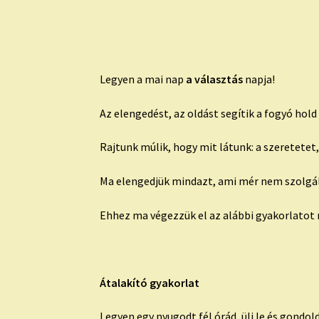
Legyen a mai nap
a választás
napja!
Az elengedést, az oldást segítik a fogyó hold 
Rajtunk múlik, hogy mit látunk: a szeretetet,
Ma elengedjük mindazt, ami mér nem szolgál 
Ehhez ma végezzük el az alábbi gyakorlatot
Átalakító gyakorlat
Legyen egy nyugodt fél órád, ülj le és gond