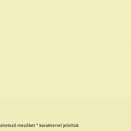
kötelező mezőket
*
karakterrel jelöltük