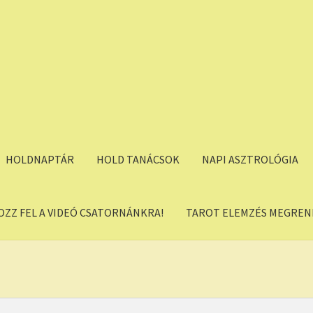
HOLDNAPTÁR
HOLD TANÁCSOK
NAPI ASZTROLÓGIA
OZZ FEL A VIDEÓ CSATORNÁNKRA!
TAROT ELEMZÉS MEGREND