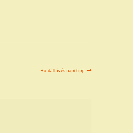
Next
Holdállás és napi tipp
post: