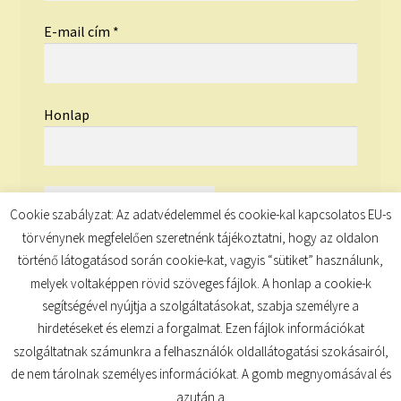
E-mail cím
*
Honlap
Cookie szabályzat: Az adatvédelemmel és cookie-kal kapcsolatos EU-s
törvénynek megfelelően szeretnénk tájékoztatni, hogy az oldalon
történő látogatásod során cookie-kat, vagyis “sütiket” használunk,
melyek voltaképpen rövid szöveges fájlok. A honlap a cookie-k
segítségével nyújtja a szolgáltatásokat, szabja személyre a
hirdetéseket és elemzi a forgalmat. Ezen fájlok információkat
szolgáltatnak számunkra a felhasználók oldallátogatási szokásairól,
de nem tárolnak személyes információkat. A gomb megnyomásával és
© TUDATKULCS 2026
azután a