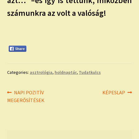
azt…” –és így is tettünk, miközben
számunkra az volt a valóság!
Categories:
asztrológia
,
holdnaptár
,
Tudatkulcs
Bejegyzés
Previous
Next
NAPI POZITÍV
KÉPESLAP
post:
post:
MEGERŐSÍTÉSEK
navigáció