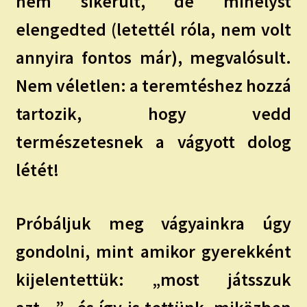
nem sikerült, de mihelyst
elengedted (letettél róla, nem volt
annyira fontos már), megvalósult.
Nem véletlen: a teremtéshez hozzá
tartozik, hogy vedd
természetesnek a vágyott dolog
létét!
Próbáljuk meg vágyainkra úgy
gondolni, mint amikor gyerekként
kijelentettük: „most játsszuk