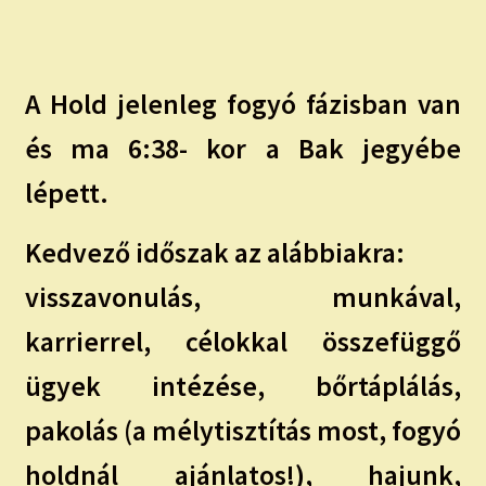
child
menu
Expand
ISMERJ MEG!
child
menu
ÍRJ NEKEM!
A Hold jelenleg fogyó fázisban van
és ma 6:38- kor a Bak jegyébe
IRATKOZZ FEL A VIDEÓ CSATORNÁNKRA!
lépett.
TAROT ELEMZÉS MEGRENDELÉSE LIMITÁLT!
AJÁNDÉKOKKAL!
Kedvező időszak az alábbiakra:
visszavonulás, munkával,
karrierrel, célokkal összefüggő
ügyek intézése, bőrtáplálás,
pakolás (a mélytisztítás most, fogyó
holdnál ajánlatos!), hajunk,