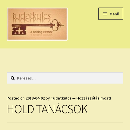
Ugrás
Kilépés
Menü
a
a
navigációhoz
tartalomba
Expand
HÚZZ EGY KÁRTYÁT!
child
menu
NAPI TAROT
Keresés:
HOLDNAPTÁR
HOLD TANÁCSOK
Posted on
2013-04-02
by
Tudatkulcs
—
Hozzászólás most!
HOLD TANÁCSOK
NAPI ASZTROLÓGIA
Expand
KÉRJ EGY MEGERŐSÍTÉST!