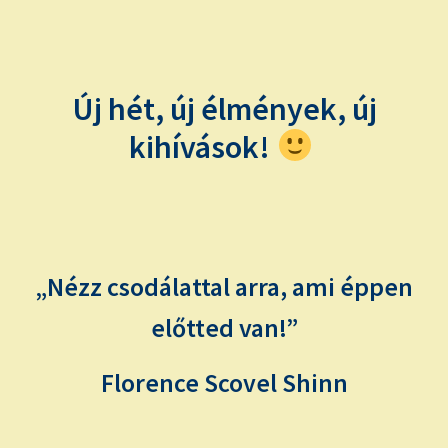
child
menu
Expand
ISMERJ MEG!
child
menu
ÍRJ NEKEM!
Új hét, új élmények, új
kihívások!
IRATKOZZ FEL A VIDEÓ CSATORNÁNKRA!
TAROT ELEMZÉS MEGRENDELÉSE LIMITÁLT!
AJÁNDÉKOKKAL!
„Nézz csodálattal arra, ami éppen
előtted van!”
Florence Scovel Shinn