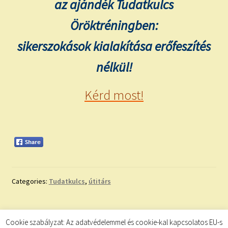
az ajándék Tudatkulcs
Öröktréningben:
sikerszokások kialakítása erőfeszítés
nélkül!
Kérd most!
Categories:
Tudatkulcs
,
útitárs
Bejegyzés
Previous
Next
AKTUÁLIS
INSPIRÁLÓ IDÉZET
Cookie szabályzat: Az adatvédelemmel és cookie-kal kapcsolatos EU-s
post:
post: