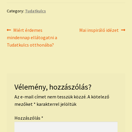
Category:
Tudatkulcs
Bejegyzés
Previous
Next
Miért érdemes
Mai inspiráló idézet
post:
post:
mindennap ellátogatni a
navigáció
Tudatkulcs otthonába?
Vélemény, hozzászólás?
Az e-mail címet nem tesszük közzé.
A kötelező
mezőket
*
karakterrel jelöltük
Hozzászólás
*