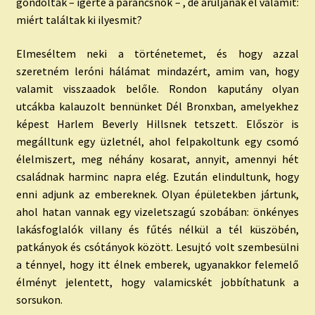
gondoltak – ígérte a parancsnok – , de áruljanak el valamit:
miért találtak ki ilyesmit?
Elmeséltem neki a történetemet, és hogy azzal
szeretném leróni hálámat mindazért, amim van, hogy
valamit visszaadok belőle. Rondon kaputány olyan
utcákba kalauzolt bennünket Dél Bronxban, amelyekhez
képest Harlem Beverly Hillsnek tetszett. Először is
megálltunk egy üzletnél, ahol felpakoltunk egy csomó
élelmiszert, meg néhány kosarat, annyit, amennyi hét
családnak harminc napra elég. Ezután elindultunk, hogy
enni adjunk az embereknek. Olyan épületekben jártunk,
ahol hatan vannak egy vizeletszagú szobában: önkényes
lakásfoglalók villany és fűtés nélkül a tél küszöbén,
patkányok és csótányok között. Lesujtó volt szembesülni
a ténnyel, hogy itt élnek emberek, ugyanakkor felemelő
élményt jelentett, hogy valamicskét jobbíthatunk a
sorsukon.