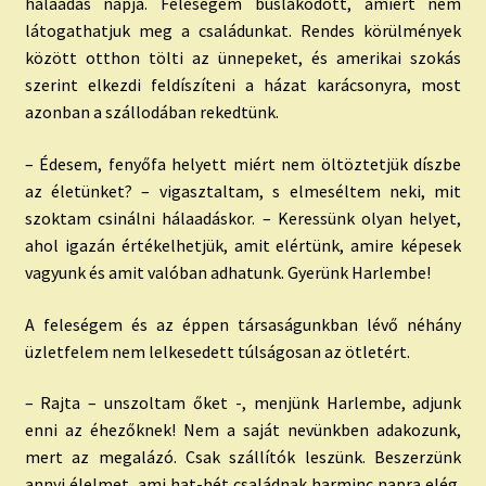
hálaadás napja. Feleségem búslakodott, amiért nem
látogathatjuk meg a családunkat. Rendes körülmények
között otthon tölti az ünnepeket, és amerikai szokás
szerint elkezdi feldíszíteni a házat karácsonyra, most
azonban a szállodában rekedtünk.
– Édesem, fenyőfa helyett miért nem öltöztetjük díszbe
az életünket? – vigasztaltam, s elmeséltem neki, mit
szoktam csinálni hálaadáskor. – Keressünk olyan helyet,
ahol igazán értékelhetjük, amit elértünk, amire képesek
vagyunk és amit valóban adhatunk. Gyerünk Harlembe!
A feleségem és az éppen társaságunkban lévő néhány
üzletfelem nem lelkesedett túlságosan az ötletért.
– Rajta – unszoltam őket -, menjünk Harlembe, adjunk
enni az éhezőknek! Nem a saját nevünkben adakozunk,
mert az megalázó. Csak szállítók leszünk. Beszerzünk
annyi élelmet, ami hat-hét családnak harminc napra elég.