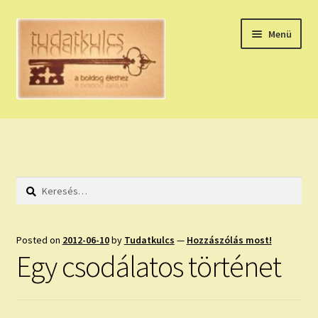
Ugrás
Kilépés
Menü
a
a
navigációhoz
tartalomba
Expand
HÚZZ EGY KÁRTYÁT!
child
menu
NAPI TAROT
Keresés:
HOLDNAPTÁR
HOLD TANÁCSOK
Posted on
2012-06-10
by
Tudatkulcs
—
Hozzászólás most!
Egy csodálatos történet
NAPI ASZTROLÓGIA
Expand
KÉRJ EGY MEGERŐSÍTÉST!