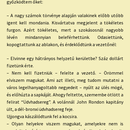
győzködtem őket:
– A nagy számok törvénye alapján valakinek előbb utóbb
igent kell mondania. Kisvártatva megjelent a tökéletes
furgon. Azért tökéletes, mert a szokásosnál nagyobb
lévén mindannyian beleférhettünk. Odasiettünk,
kopogtattunk az ablakon, és érdeklődtünk a vezetőnél:
– Elvinne egy hátrányos helyzetű kerületbe? Száz dollárt
fizetünk érte.
– Nem kell fizetniük – felelte a vezető. – Örömmel
elviszem magukat. Ami azt illeti, meg tudom mutatni a
város legelhanyagoltabb negyedeit – nyúlt az ülés mögé,
és előhúzta a sapkáját. Ahogy feltette, szemembe ötlött a
felirat “Üdvhadsereg”. A volánnál John Rondon kapitány
ült, a dél-bronxi üdvhadsereg feje.
Ujjongva kászálódtunk fel a kocsira.
– Olyan helyekre viszem magukat, amelyekre nem is