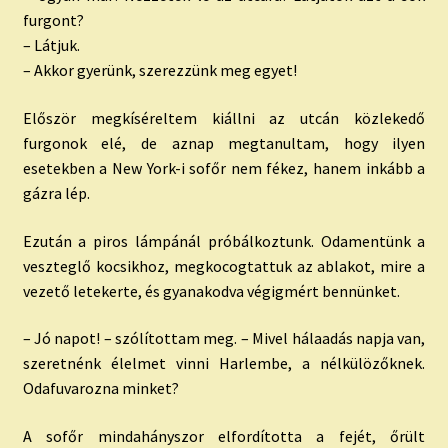
furgont?
– Látjuk.
– Akkor gyerünk, szerezzünk meg egyet!
Először megkíséreltem kiállni az utcán közlekedő
furgonok elé, de aznap megtanultam, hogy ilyen
esetekben a New York-i sofőr nem fékez, hanem inkább a
gázra lép.
Ezután a piros lámpánál próbálkoztunk. Odamentünk a
veszteglő kocsikhoz, megkocogtattuk az ablakot, mire a
vezető letekerte, és gyanakodva végigmért bennünket.
– Jó napot! – szólítottam meg. – Mivel hálaadás napja van,
szeretnénk élelmet vinni Harlembe, a nélkülözőknek.
Odafuvarozna minket?
A sofőr mindahányszor elfordította a fejét, őrült