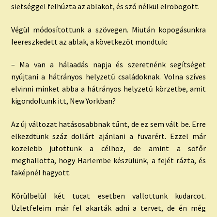
sietséggel felhúzta az ablakot, és szó nélkül elrobogott.
Végül módosítottunk a szövegen. Miután kopogásunkra
leereszkedett az ablak, a következőt mondtuk:
– Ma van a hálaadás napja és szeretnénk segítséget
nyújtani a hátrányos helyzetű családoknak. Volna szíves
elvinni minket abba a hátrányos helyzetű körzetbe, amit
kigondoltunk itt, New Yorkban?
Az új változat hatásosabbnak tűnt, de ez sem vált be. Erre
elkezdtünk száz dollárt ajánlani a fuvarért. Ezzel már
közelebb jutottunk a célhoz, de amint a sofőr
meghallotta, hogy Harlembe készülünk, a fejét rázta, és
faképnél hagyott.
Körülbelül két tucat esetben vallottunk kudarcot.
Üzletfeleim már fel akarták adni a tervet, de én még