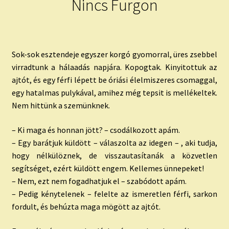
Nincs Furgon
child
menu
Expand
ISMERJ MEG!
child
menu
ÍRJ NEKEM!
Sok-sok esztendeje egyszer korgó gyomorral, üres zsebbel
virradtunk a hálaadás napjára. Kopogtak. Kinyitottuk az
IRATKOZZ FEL A VIDEÓ CSATORNÁNKRA!
ajtót, és egy férfi lépett be óriási élelmiszeres csomaggal,
egy hatalmas pulykával, amihez még tepsit is mellékeltek.
TAROT ELEMZÉS MEGRENDELÉSE LIMITÁLT!
Nem hittünk a szemünknek.
AJÁNDÉKOKKAL!
– Ki maga és honnan jött? – csodálkozott apám.
– Egy barátjuk küldött – válaszolta az idegen – , aki tudja,
hogy nélkülöznek, de visszautasítanák a közvetlen
segítséget, ezért küldött engem. Kellemes ünnepeket!
– Nem, ezt nem fogadhatjuk el – szabódott apám.
– Pedig kénytelenek – felelte az ismeretlen férfi, sarkon
fordult, és behúzta maga mögött az ajtót.