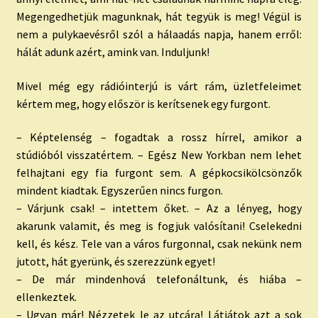
Megengedhetjük magunknak, hát tegyük is meg! Végül is
nem a pulykaevésről szól a hálaadás napja, hanem erről:
hálát adunk azért, amink van. Induljunk!
Mivel még egy rádióinterjú is várt rám, üzletfeleimet
kértem meg, hogy először is kerítsenek egy furgont.
– Képtelenség – fogadtak a rossz hírrel, amikor a
stúdióból visszatértem. – Egész New Yorkban nem lehet
felhajtani egy fia furgont sem. A gépkocsikölcsönzők
mindent kiadtak. Egyszerűen nincs furgon.
– Várjunk csak! – intettem őket. – Az a lényeg, hogy
akarunk valamit, és meg is fogjuk valósítani! Cselekedni
kell, és kész. Tele van a város furgonnal, csak nekünk nem
jutott, hát gyerünk, és szerezzünk egyet!
– De már mindenhová telefonáltunk, és hiába –
ellenkeztek.
– Ugyan már! Nézzetek le az utcára! Látjátok azt a sok