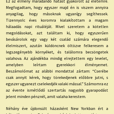
Ez az élmény maradandó hatást gyakorolt az életemre.
Megfogadtam, hogy egyszer majd én is viszem annyira
anyagilag, hogy másoknak ugyanígy segíthessek.
Tizennyolc éves koromra kialakítottam a magam
hálaadás napi rituáléját. Mivel szeretem a kötetlen
megoldásokat, azt találtam ki, hogy egyszerűen
bevásárolok egy vagy két család számára elegendő
élelmiszert, azután küldöncnek öltözve felkeresem a
legszegényebb környéket, és találomra becsöngetek
valahova. Az ajándékba mindig elrejtettem egy levelet,
amelyben leírtam gyerekkori élményemet.
Beszámolómat az alábbi mondattal zártam: “Cserébe
csak annyit kérek, hogy törekedjenek előbbre jutni, s
egyszer ugyanezt cselekedjék valaki mással.” Számomra ez
az évente ismétlődő szertartás nagyobb gyarapodást
jelent minden pénznél, amit valaha kerestem.
Néhány éve újdonsült házasként New Yorkban ért a