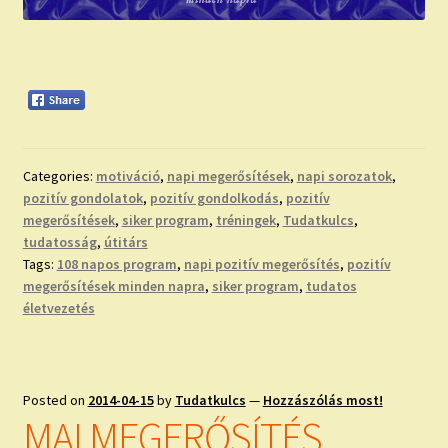
Categories:
motiváció
,
napi megerősítések
,
napi sorozatok
,
pozitív gondolatok
,
pozitív gondolkodás
,
pozitív
megerősítések
,
siker program
,
tréningek
,
Tudatkulcs
,
tudatosság
,
útitárs
Tags:
108 napos program
,
napi pozitív megerősítés
,
pozitív
megerősítések minden napra
,
siker program
,
tudatos
életvezetés
Posted on
2014-04-15
by
Tudatkulcs
—
Hozzászólás most!
MAI MEGERŐSÍTÉS