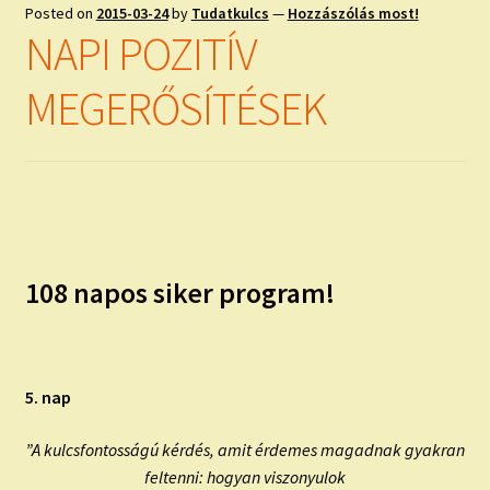
child
Posted on
2015-03-24
by
Tudatkulcs
—
Hozzászólás most!
menu
Expand
NAPI POZITÍV
ISMERJ MEG!
child
menu
MEGERŐSÍTÉSEK
ÍRJ NEKEM!
IRATKOZZ FEL A VIDEÓ CSATORNÁNKRA!
TAROT ELEMZÉS MEGRENDELÉSE LIMITÁLT!
AJÁNDÉKOKKAL!
108 napos siker program!
5. nap
”A kulcsfontosságú kérdés, amit érdemes magadnak gyakran
feltenni: hogyan viszonyulok