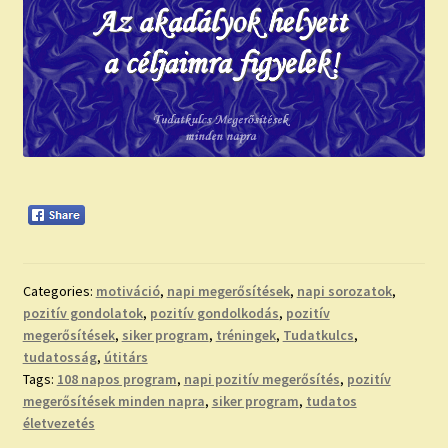
Categories:
motiváció
,
napi megerősítések
,
napi sorozatok
,
pozitív gondolatok
,
pozitív gondolkodás
,
pozitív
megerősítések
,
siker program
,
tréningek
,
Tudatkulcs
,
tudatosság
,
útitárs
Tags:
108 napos program
,
napi pozitív megerősítés
,
pozitív
megerősítések minden napra
,
siker program
,
tudatos
életvezetés