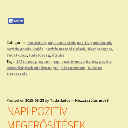
Categories:
motiváció
,
napi sorozatok
,
pozitív gondolatok
,
pozitív gondolkodás
,
pozitív megerősítések
,
siker program
,
Tudatkulcs
,
tudatosság
,
útitárs
Tags:
108 napos program
,
napi pozitív megerősítés
,
pozitív
megerősítések minden napra
,
siker program
,
tudatos
életvezetés
Posted on
2015-03-23
by
Tudatkulcs
—
Hozzászólás most!
NAPI POZITÍV
MEGERŐSÍTÉSEK