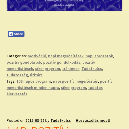
Categories:
motiváció
,
napi megerősítések
,
napi sorozatok
,
pozitív gondolatok
,
pozitív gondolkodás
,
pozitív
megerősítések
,
siker program
,
tréningek
,
Tudatkulcs
,
tudatosság
,
útitárs
Tags:
108 napos program
,
napi pozitív megerősítés
,
pozitív
megerősítések minden napra
,
siker program
,
tudatos
életvezetés
Posted on
2015-03-22
by
Tudatkulcs
—
Hozzászólás most!