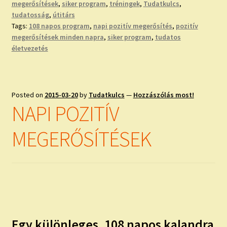
megerősítések
,
siker program
,
tréningek
,
Tudatkulcs
,
tudatosság
,
útitárs
Tags:
108 napos program
,
napi pozitív megerősítés
,
pozitív
megerősítések minden napra
,
siker program
,
tudatos
életvezetés
Posted on
2015-03-20
by
Tudatkulcs
—
Hozzászólás most!
NAPI POZITÍV
MEGERŐSÍTÉSEK
Egy különleges, 108 napos kalandra