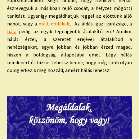
kapcsolatainkon. Segít abban, hogy ítélkezés nélkül
észrevegyük a másikban rejlő csodát, a helyzet mögötti
tanítást. Ugyanígy megáldhatjuk reggel az előttünk álló
napot, vagy a
múlt emlékeit
. Az áldás igazi varázsige, a
hála
pedig az egyik legnagyobb átalakító erő! Amikor
hálát érzel, a szeretet erejével átalakítod a
nehézségeket, egyre jobban és jobban érzed magad,
hiszen a boldogság állapotába emel. Légy hálás
mindenért és biztos lehetsz benne, hogy még több olyan
dolog érkezik meg hozzád, amiért hálás lehetsz!