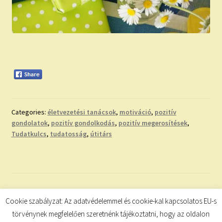
Categories:
életvezetési tanácsok
,
motiváció
,
pozitív
gondolatok
,
pozitív gondolkodás
,
pozitív megerosítések
,
Tudatkulcs
,
tudatosság
,
útitárs
Bejegyzések
Cookie szabályzat: Az adatvédelemmel és cookie-kal kapcsolatos EU-s
Előző
1
…
62
63
törvénynek megfelelően szeretnénk tájékoztatni, hogy az oldalon
lapozása