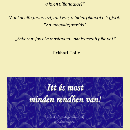
a jelen pillanathoz?”
“Amikor elfogadod azt, ami van, minden pillanat a legjobb.
Ez a megvilágosodás.”
„Sohasem jön el a mostaninál tökéletesebb pillanat.”
– Eckhart Tolle