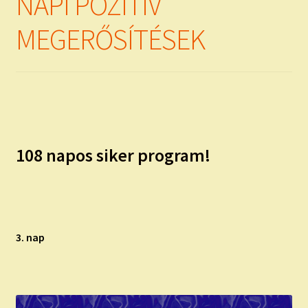
NAPI POZITÍV
MEGERŐSÍTÉSEK
108 napos siker program!
3. nap