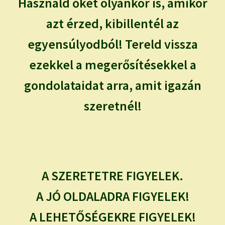
Használd őket olyankor is, amikor
azt érzed, kibillentél az
egyensúlyodból! Tereld vissza
ezekkel a megerősítésekkel a
gondolataidat arra, amit igazán
szeretnél!
A SZERETETRE FIGYELEK.
A JÓ OLDALADRA FIGYELEK!
A LEHETŐSÉGEKRE FIGYELEK!