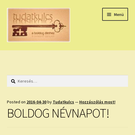
Ugrás
Kilépés
Menü
a
a
navigációhoz
tartalomba
Expand
HÚZZ EGY KÁRTYÁT!
child
menu
NAPI TAROT
Keresés:
HOLDNAPTÁR
HOLD TANÁCSOK
Posted on
2016-04-30
by
Tudatkulcs
—
Hozzászólás most!
BOLDOG NÉVNAPOT!
NAPI ASZTROLÓGIA
Expand
KÉRJ EGY MEGERŐSÍTÉST!