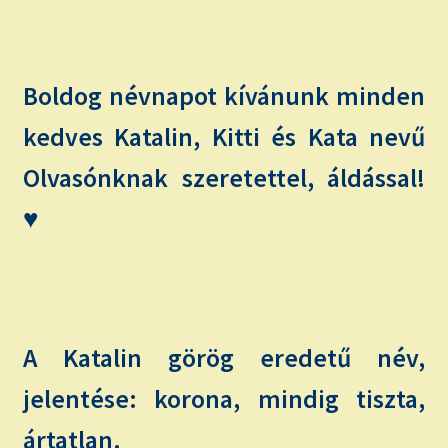
child
menu
Expand
ISMERJ MEG!
child
menu
ÍRJ NEKEM!
Boldog névnapot kívánunk minden
kedves Katalin, Kitti és Kata nevű
IRATKOZZ FEL A VIDEÓ CSATORNÁNKRA!
Olvasónknak szeretettel, áldással!
TAROT ELEMZÉS MEGRENDELÉSE LIMITÁLT!
♥
AJÁNDÉKOKKAL!
A Katalin görög eredetű név,
jelentése: korona, mindig tiszta,
ártatlan.