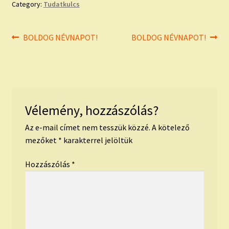
Category:
Tudatkulcs
Bejegyzés
Previous
Next
BOLDOG NÉVNAPOT!
BOLDOG NÉVNAPOT!
post:
post:
navigáció
Vélemény, hozzászólás?
Az e-mail címet nem tesszük közzé.
A kötelező
mezőket
*
karakterrel jelöltük
Hozzászólás
*