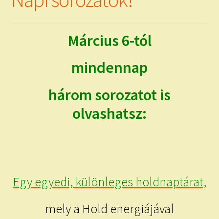
child
menu
Expand
ISMERJ MEG!
child
Március 6-tól
menu
ÍRJ NEKEM!
mindennap
IRATKOZZ FEL A VIDEÓ CSATORNÁNKRA!
három sorozatot is
TAROT ELEMZÉS MEGRENDELÉSE LIMITÁLT!
AJÁNDÉKOKKAL!
olvashatsz:
Egy egyedi, különleges holdnaptárat,
mely a Hold energiájával