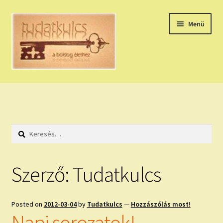
Ugrás
Kilépés
Menü
a
a
navigációhoz
tartalomba
Expand
HÚZZ EGY KÁRTYÁT!
child
menu
NAPI TAROT
Keresés:
HOLDNAPTÁR
HOLD TANÁCSOK
Szerző:
Tudatkulcs
NAPI ASZTROLÓGIA
Posted on
2012-03-04
by
Tudatkulcs
—
Hozzászólás most!
Expand
KÉRJ EGY MEGERŐSÍTÉST!
Napi sorozatok!