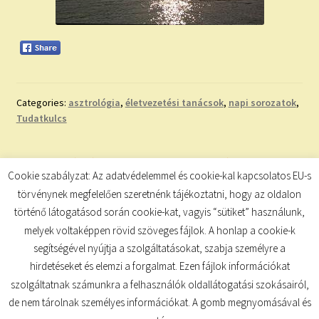
Categories:
asztrológia
,
életvezetési tanácsok
,
napi sorozatok
,
Tudatkulcs
Bejegyzés
Previous
Next
A HOLD ÁLLÁSA
NAPI SZÁMMISZTIKA
Cookie szabályzat: Az adatvédelemmel és cookie-kal kapcsolatos EU-s
post:
post:
navigáció
törvénynek megfelelően szeretnénk tájékoztatni, hogy az oldalon
történő látogatásod során cookie-kat, vagyis “sütiket” használunk,
melyek voltaképpen rövid szöveges fájlok. A honlap a cookie-k
segítségével nyújtja a szolgáltatásokat, szabja személyre a
hirdetéseket és elemzi a forgalmat. Ezen fájlok információkat
szolgáltatnak számunkra a felhasználók oldallátogatási szokásairól,
de nem tárolnak személyes információkat. A gomb megnyomásával és
© TUDATKULCS 2026