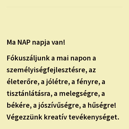
child
menu
Expand
ISMERJ MEG!
child
menu
ÍRJ NEKEM!
Ma NAP napja van!
IRATKOZZ FEL A VIDEÓ CSATORNÁNKRA!
Fókuszáljunk a mai napon a
TAROT ELEMZÉS MEGRENDELÉSE LIMITÁLT!
AJÁNDÉKOKKAL!
személyiségfejlesztésre, az
életerőre, a jólétre, a fényre, a
tisztánlátásra, a melegségre, a
békére, a jószívűségre, a hűségre!
Végezzünk kreatív tevékenységet.