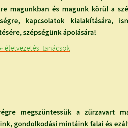
zre magunkban és magunk körül a szé
ségre, kapcsolatok kialakítására, is
tésére, szépségünk ápolására!
- életvezetési tanácsok
végre megszüntessük a zűrzavart m
ink, gondolkodási mintáink falai és ezál