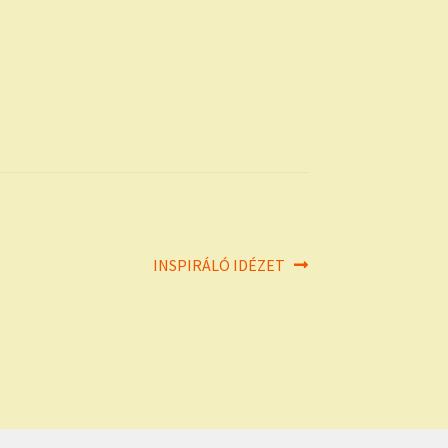
Next
INSPIRÁLÓ IDÉZET
post: