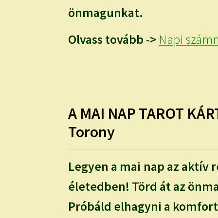
önmagunkat.
Olvass tovább ->
Napi számm
A MAI NAP TAROT KÁR
Torony
Legyen a mai nap az aktív r
életedben! Törd át az önmag
Próbáld elhagyni a komfor