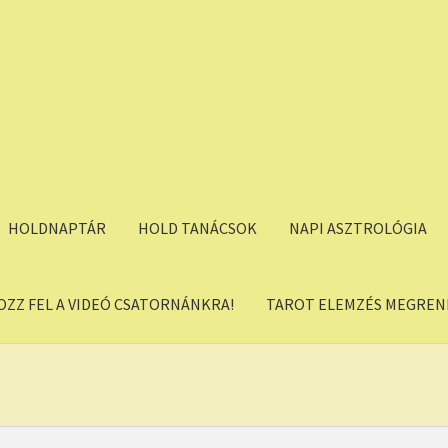
HOLDNAPTÁR
HOLD TANÁCSOK
NAPI ASZTROLÓGIA
OZZ FEL A VIDEÓ CSATORNÁNKRA!
TAROT ELEMZÉS MEGREND