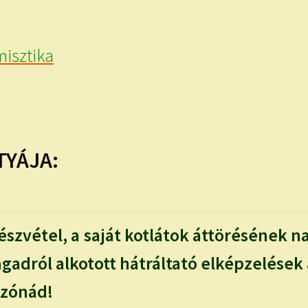
isztika
TYÁJA:
észvétel, a saját kotlátok áttörésének na
adról alkotott hátráltató elképzelések 
tzónád!