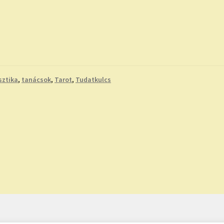
ztika
,
tanácsok
,
Tarot
,
Tudatkulcs