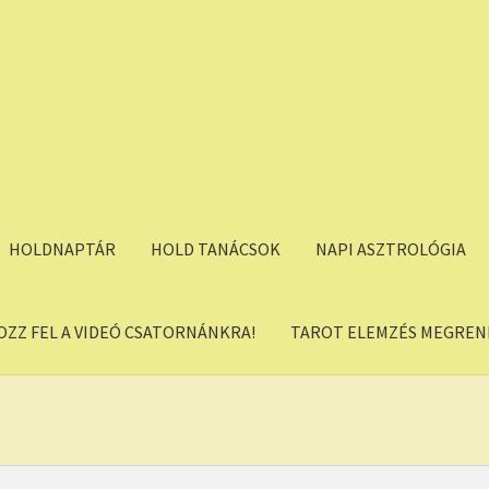
HOLDNAPTÁR
HOLD TANÁCSOK
NAPI ASZTROLÓGIA
OZZ FEL A VIDEÓ CSATORNÁNKRA!
TAROT ELEMZÉS MEGREND