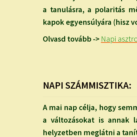
a tanulásra, a polaritás 
kapok egyensúlyára (hisz v
Olvasd tovább ->
Napi asztro
NAPI SZÁMMISZTIKA:
A mai nap célja, hogy semm
a változásokat is annak 
helyzetben meglátni a tanít