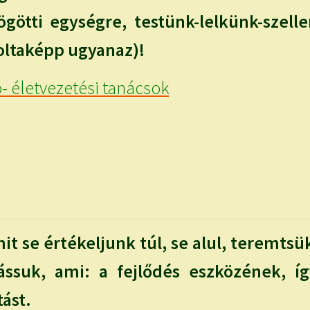
mögötti egységre, testünk-lelkünk-szel
oltaképp ugyanaz)!
- életvezetési tanácsok
it se értékeljunk túl, se alul, teremts
lássuk, ami: a fejlődés eszközének, 
ást.