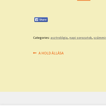
Categories:
asztrológia
,
napi sorozatok
,
számmis
Bejegyzés
Previous
A HOLD ÁLLÁSA
post:
navigáció