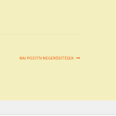
Next
MAI POZITÍV MEGERŐSÍTÉSEK
post: