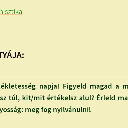
isztika
TYÁJA:
kletesség napja! Figyeld magad a m
sz túl, kit/mit értékelsz alul? Érleld 
yosság: meg fog nyilvánulni!