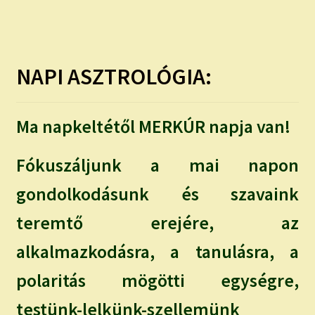
child
menu
Expand
ISMERJ MEG!
child
menu
ÍRJ NEKEM!
NAPI ASZTROLÓGIA:
IRATKOZZ FEL A VIDEÓ CSATORNÁNKRA!
Ma napkeltétől MERKÚR napja van!
TAROT ELEMZÉS MEGRENDELÉSE LIMITÁLT!
AJÁNDÉKOKKAL!
Fókuszáljunk a mai napon
gondolkodásunk és szavaink
teremtő erejére, az
alkalmazkodásra, a tanulásra, a
polaritás mögötti egységre,
testünk-lelkünk-szellemünk