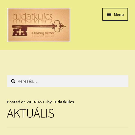
Ugrás
Kilépés
Menü
a
a
navigációhoz
tartalomba
Expand
HÚZZ EGY KÁRTYÁT!
child
menu
NAPI TAROT
Keresés:
HOLDNAPTÁR
HOLD TANÁCSOK
Posted on
2013-02-13
by
Tudatkulcs
AKTUÁLIS
NAPI ASZTROLÓGIA
Expand
KÉRJ EGY MEGERŐSÍTÉST!