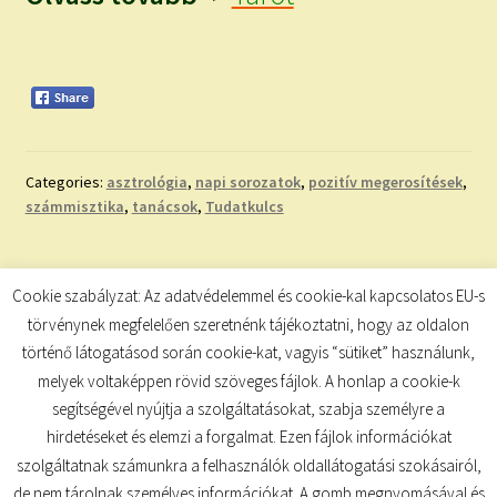
Categories:
asztrológia
,
napi sorozatok
,
pozitív megerosítések
,
számmisztika
,
tanácsok
,
Tudatkulcs
Bejegyzés
Previous
Next
A HOLD ÁLLÁSA
INSPIRÁLÓ IDÉZET
Cookie szabályzat: Az adatvédelemmel és cookie-kal kapcsolatos EU-s
post:
post:
navigáció
törvénynek megfelelően szeretnénk tájékoztatni, hogy az oldalon
történő látogatásod során cookie-kat, vagyis “sütiket” használunk,
melyek voltaképpen rövid szöveges fájlok. A honlap a cookie-k
segítségével nyújtja a szolgáltatásokat, szabja személyre a
hirdetéseket és elemzi a forgalmat. Ezen fájlok információkat
szolgáltatnak számunkra a felhasználók oldallátogatási szokásairól,
de nem tárolnak személyes információkat. A gomb megnyomásával és