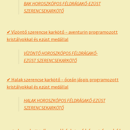
BAK HOROSZKÓPOS FÉLDRÁGAKŐ-EZÜST
SZERENCSEKARKÖTŐ
✔ Vízöntő szerencse karkötő – aventurin programozott
kristályokkal és ezüst medállal
VÍZÖNTŐ HOROSZKÓPOS FÉLDRÁGAKŐ-
EZÜST SZERENCSEKARKÖTŐ
✔ Halak szerencse karkötő – óceán jáspis programozott
kristályokkal és ezüst medállal
HALAK HOROSZKÓPOS FÉLDRÁGAKŐ-EZÜST
SZERENCSEKARKÖTŐ