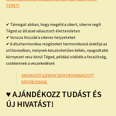
TERET!
✔ Támogat abban, hogy megéld a sikert, sikerre segít
Téged az általad választott életterületen
✔ Vonzza Hozzád a sikeres helyzeteket
✔ A diszharmonikus rezgéseket harmonikussá alakítja az
otthonodban, melynek köszönhetően békés, nyugodtabb
környezet vesz körül Téged, például oldódik a feszültség,
csökkennek a veszekedések
SIKERHOZÓ SZERENCSEFA PROGRAMOZOTT
KRISTÁLYOKKAL
♥ AJÁNDÉKOZZ TUDÁST ÉS
ÚJ HIVATÁST!