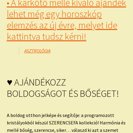
• A karkötő mellé kiváló ajándék
lehet még egy horoszkóp
elemzés az új évre, melyet ide
kattintva tudsz kérni!
ASZTROLÓGIA
♥ AJÁNDÉKOZZ
BOLDOGSÁGOT ÉS BŐSÉGET!
A boldog otthon jelképe és segítője: a programozott
kristályokból készül SZERENCSEFA kollekció! Harmónia és
mellé bőség, szerencse, siker… válaszd ki azt a szemet