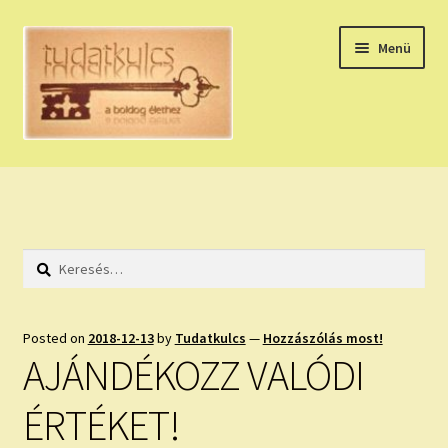
Ugrás
Kilépés
Menü
a
a
navigációhoz
tartalomba
Expand
HÚZZ EGY KÁRTYÁT!
child
menu
NAPI TAROT
Keresés:
HOLDNAPTÁR
HOLD TANÁCSOK
Posted on
2018-12-13
by
Tudatkulcs
—
Hozzászólás most!
AJÁNDÉKOZZ VALÓDI
NAPI ASZTROLÓGIA
ÉRTÉKET!
Expand
KÉRJ EGY MEGERŐSÍTÉST!