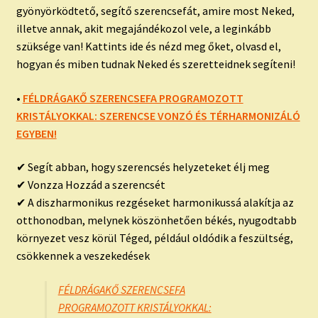
gyönyörködtető, segítő szerencsefát, amire most Neked,
illetve annak, akit megajándékozol vele, a leginkább
szüksége van! Kattints ide és nézd meg őket, olvasd el,
hogyan és miben tudnak Neked és szeretteidnek segíteni!
•
FÉLDRÁGAKŐ SZERENCSEFA PROGRAMOZOTT
KRISTÁLYOKKAL: SZERENCSE VONZÓ ÉS TÉRHARMONIZÁLÓ
EGYBEN!
✔ Segít abban, hogy szerencsés helyzeteket élj meg
✔ Vonzza Hozzád a szerencsét
✔ A diszharmonikus rezgéseket harmonikussá alakítja az
otthonodban, melynek köszönhetően békés, nyugodtabb
környezet vesz körül Téged, például oldódik a feszültség,
csökkennek a veszekedések
FÉLDRÁGAKŐ SZERENCSEFA
PROGRAMOZOTT KRISTÁLYOKKAL: