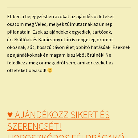
child
menu
Expand
ISMERJ MEG!
Ebben a bejegyzésben azokat az ajándék ötleteket
child
osztom meg Veled, melyek túlmutatnak az ünnep
menu
ÍRJ NEKEM!
pillanatain. Ezek az ajándékok egyediek, tartósak,
értékállóak és Karácsony után is rengeteg örömöt
IRATKOZZ FEL A VIDEÓ CSATORNÁNKRA!
okoznak, sőt, hosszú távon életjobbító hatásúak! Ezeknek
az ajándékoknak én magam is szívből örülnék! Ne
TAROT ELEMZÉS MEGRENDELÉSE LIMITÁLT!
feledkezz meg önmagadról sem, amikor ezeket az
AJÁNDÉKOKKAL!
ötleteket olvasod!
♥ AJÁNDÉKOZZ SIKERT ÉS
SZERENCSÉT!
HOROSZKÓPOS FÉLDRÁGAKŐ-