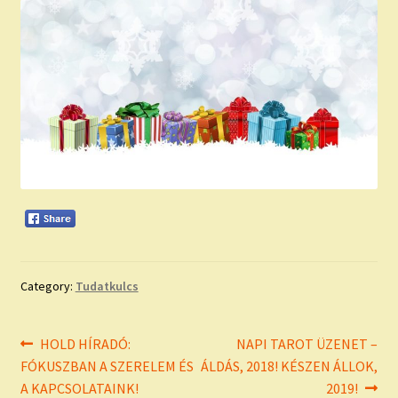
Category:
Tudatkulcs
Bejegyzés
Previous
Next
HOLD HÍRADÓ:
NAPI TAROT ÜZENET –
post:
post:
FÓKUSZBAN A SZERELEM ÉS
ÁLDÁS, 2018! KÉSZEN ÁLLOK,
navigáció
A KAPCSOLATAINK!
2019!