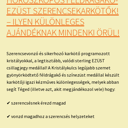
EZÜST SZERENCSEKARKÖTŐK!
– ILYEN KÜLÖNLEGES
AJÁNDÉKNAK MINDENKI ÖRÜL!
Szerencsevonzó és sikerhozó karkötő programozott
kristályokkal, a legtisztább, valódi sterling EZÜST
csillagjegy medállal! A Kristálykulcs legújabb szemet
gyönyörködtető féldrágakő és színezüst medállal készült
karkötőji igazi kézműves különlegességek, melyek abban
segít Téged (illetve azt, akit megjándékozol vele) hogy:
✔ szerencsésnek érezd magad
✔ vonzd magadhoz a szerencsés helyzeteket