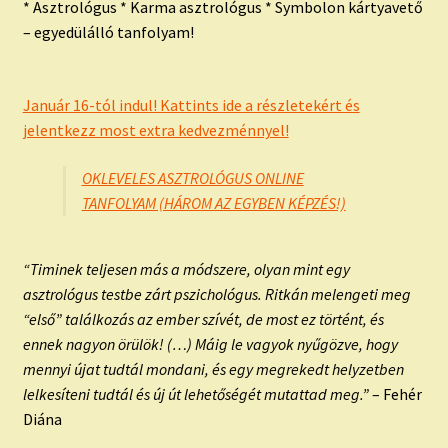
* Asztrológus * Karma asztrológus * Symbolon kártyavető
– egyedülálló tanfolyam!
Január 16-tól indul! Kattints ide a részletekért és
jelentkezz most extra kedvezménnyel!
OKLEVELES ASZTROLÓGUS ONLINE
TANFOLYAM (HÁROM AZ EGYBEN KÉPZÉS!)
“Timinek teljesen más a módszere, olyan mint egy
asztrológus testbe zárt pszichológus. Ritkán melengeti meg
“első” találkozás az ember szívét, de most ez történt, és
ennek nagyon örülök! (…) Máig le vagyok nyűgözve, hogy
mennyi újat tudtál mondani, és egy megrekedt helyzetben
lelkesíteni tudtál és új út lehetőségét mutattad meg.”
– Fehér
Diána