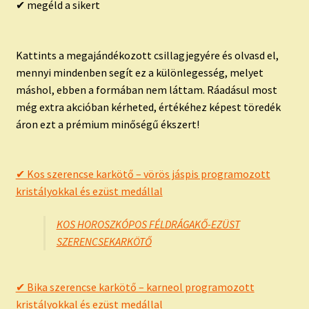
✔ megéld a sikert
Kattints a megajándékozott csillagjegyére és olvasd el,
mennyi mindenben segít ez a különlegesség, melyet
máshol, ebben a formában nem láttam. Ráadásul most
még extra akcióban kérheted, értékéhez képest töredék
áron ezt a prémium minőségű ékszert!
✔ Kos szerencse karkötő – vörös jáspis programozott
kristályokkal és ezüst medállal
KOS HOROSZKÓPOS FÉLDRÁGAKŐ-EZÜST
SZERENCSEKARKÖTŐ
✔ Bika szerencse karkötő – karneol programozott
kristályokkal és ezüst medállal