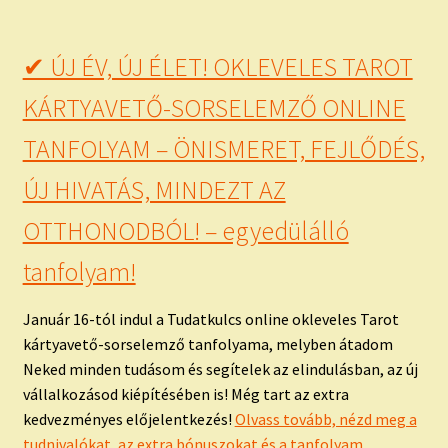
✔ ÚJ ÉV, ÚJ ÉLET! OKLEVELES TAROT
KÁRTYAVETŐ-SORSELEMZŐ ONLINE
TANFOLYAM – ÖNISMERET, FEJLŐDÉS,
ÚJ HIVATÁS, MINDEZT AZ
OTTHONODBÓL! – egyedülálló
tanfolyam!
Január 16-tól indul a Tudatkulcs online okleveles Tarot
kártyavető-sorselemző tanfolyama, melyben átadom
Neked minden tudásom és segítelek az elindulásban, az új
vállalkozásod kiépítésében is! Még tart az extra
kedvezményes előjelentkezés!
Olvass tovább, nézd meg a
tudnivalókat, az extra bónuszokat és a tanfolyam