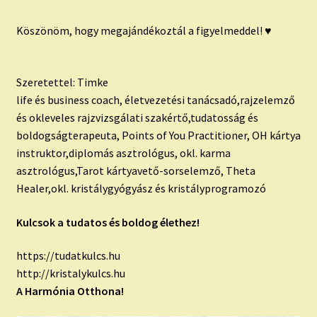
Köszönöm, hogy megajándékoztál a figyelmeddel! ♥
Szeretettel: Timke
life és business coach, életvezetési tanácsadó,rajzelemző
és okleveles rajzvizsgálati szakértő,tudatosság és
boldogságterapeuta, Points of You Practitioner, OH kártya
instruktor,diplomás asztrológus, okl. karma
asztrológus,Tarot kártyavető-sorselemző, Theta
Healer,okl. kristálygyógyász és kristályprogramozó
Kulcsok a tudatos és boldog élethez!
https://tudatkulcs.hu
http://kristalykulcs.hu
A Harmónia Otthona!