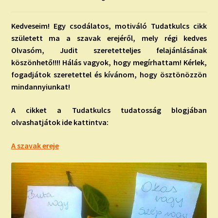
child
menu
Expand
ISMERJ MEG!
Kedveseim! Egy csodálatos, motiváló Tudatkulcs cikk
child
született ma a szavak erejéről, mely régi kedves
menu
ÍRJ NEKEM!
Olvasóm, Judit szeretetteljes felajánlásának
köszönhető!!!! Hálás vagyok, hogy megírhattam! Kérlek,
IRATKOZZ FEL A VIDEÓ CSATORNÁNKRA!
fogadjátok szeretettel és kívánom, hogy ösztönözzön
mindannyiunkat!
TAROT ELEMZÉS MEGRENDELÉSE LIMITÁLT!
AJÁNDÉKOKKAL!
A cikket a Tudatkulcs tudatosság blogjában
olvashatjátok ide kattintva:
A szavak ereje