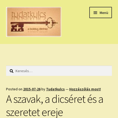
Ugrás
Kilépés
Menü
a
a
navigációhoz
tartalomba
Expand
HÚZZ EGY KÁRTYÁT!
child
menu
NAPI TAROT
Keresés:
HOLDNAPTÁR
HOLD TANÁCSOK
Posted on
2015-07-26
by
Tudatkulcs
—
Hozzászólás most!
A szavak, a dicséret és a
NAPI ASZTROLÓGIA
szeretet ereje
Expand
KÉRJ EGY MEGERŐSÍTÉST!