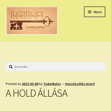
Ugrás
Kilépés
Menü
a
a
navigációhoz
tartalomba
Expand
HÚZZ EGY KÁRTYÁT!
child
menu
NAPI TAROT
Keresés:
HOLDNAPTÁR
HOLD TANÁCSOK
Posted on
2013-03-08
by
Tudatkulcs
—
Hozzászólás most!
A HOLD ÁLLÁSA
NAPI ASZTROLÓGIA
Expand
KÉRJ EGY MEGERŐSÍTÉST!