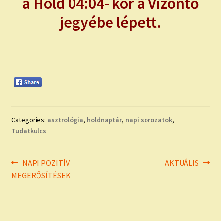
a Hold 04:04- kor a Vízöntő
jegyébe lépett.
Categories:
asztrológia
,
holdnaptár
,
napi sorozatok
,
Tudatkulcs
Bejegyzés
Previous
Next
NAPI POZITÍV
AKTUÁLIS
post:
post:
MEGERŐSÍTÉSEK
navigáció