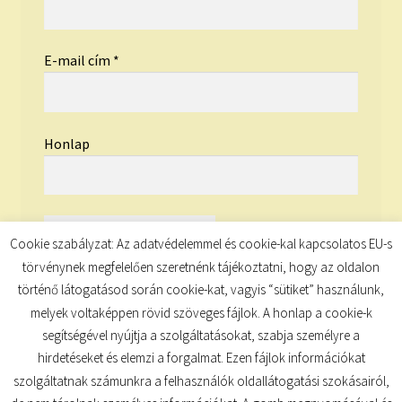
E-mail cím
*
Honlap
Cookie szabályzat: Az adatvédelemmel és cookie-kal kapcsolatos EU-s
törvénynek megfelelően szeretnénk tájékoztatni, hogy az oldalon
történő látogatásod során cookie-kat, vagyis “sütiket” használunk,
melyek voltaképpen rövid szöveges fájlok. A honlap a cookie-k
segítségével nyújtja a szolgáltatásokat, szabja személyre a
hirdetéseket és elemzi a forgalmat. Ezen fájlok információkat
szolgáltatnak számunkra a felhasználók oldallátogatási szokásairól,