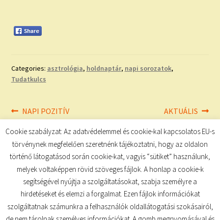
Categories:
asztrológia
,
holdnaptár
,
napi sorozatok
,
Tudatkulcs
Bejegyzés
Previous
Next
NAPI POZITÍV
AKTUÁLIS
post:
post:
MEGERŐSÍTÉSEK
navigáció
Cookie szabályzat: Az adatvédelemmel és cookie-kal kapcsolatos EU-s
törvénynek megfelelően szeretnénk tájékoztatni, hogy az oldalon
történő látogatásod során cookie-kat, vagyis “sütiket” használunk,
melyek voltaképpen rövid szöveges fájlok. A honlap a cookie-k
segítségével nyújtja a szolgáltatásokat, szabja személyre a
hirdetéseket és elemzi a forgalmat. Ezen fájlok információkat
szolgáltatnak számunkra a felhasználók oldallátogatási szokásairól,
de nem tárolnak személyes információkat. A gomb megnyomásával és