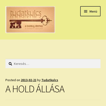
Ugrás
Kilépés
Menü
a
a
navigációhoz
tartalomba
Expand
HÚZZ EGY KÁRTYÁT!
child
menu
NAPI TAROT
Keresés:
HOLDNAPTÁR
HOLD TANÁCSOK
Posted on
2013-02-21
by
Tudatkulcs
A HOLD ÁLLÁSA
NAPI ASZTROLÓGIA
Expand
KÉRJ EGY MEGERŐSÍTÉST!