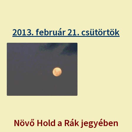
child
menu
Expand
ISMERJ MEG!
child
menu
ÍRJ NEKEM!
2013. február 21. csütörtök
IRATKOZZ FEL A VIDEÓ CSATORNÁNKRA!
TAROT ELEMZÉS MEGRENDELÉSE LIMITÁLT!
AJÁNDÉKOKKAL!
Növő Hold a Rák jegyében