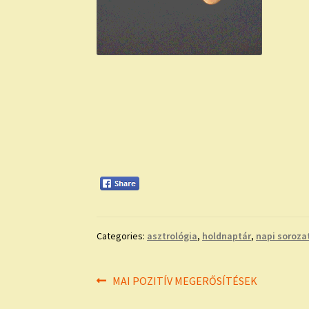
Categories:
asztrológia
,
holdnaptár
,
napi soroza
Bejegyzés
Previous
MAI POZITÍV MEGERŐSÍTÉSEK
post: