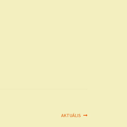
Next
AKTUÁLIS
post: