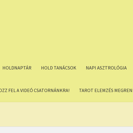
HOLDNAPTÁR
HOLD TANÁCSOK
NAPI ASZTROLÓGIA
OZZ FEL A VIDEÓ CSATORNÁNKRA!
TAROT ELEMZÉS MEGREND