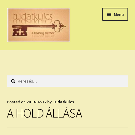
Ugrás
Kilépés
Menü
a
a
navigációhoz
tartalomba
Expand
HÚZZ EGY KÁRTYÁT!
child
menu
NAPI TAROT
Keresés:
HOLDNAPTÁR
HOLD TANÁCSOK
Posted on
2013-02-12
by
Tudatkulcs
A HOLD ÁLLÁSA
NAPI ASZTROLÓGIA
Expand
KÉRJ EGY MEGERŐSÍTÉST!