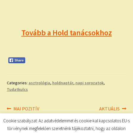
Tovább a Hold tanácsokhoz
Categories:
asztrológia
,
holdnaptár
,
napi sorozatok
,
Tudatkulcs
Bejegyzés
Previous
Next
MAI POZITÍV
AKTUÁLIS
post:
post:
MEGERŐSÍTÉSEK
navigáció
Cookie szabályzat: Az adatvédelemmel és cookie-kal kapcsolatos EU-s
törvénynek megfelelően szeretnénk tájékoztatni, hogy az oldalon