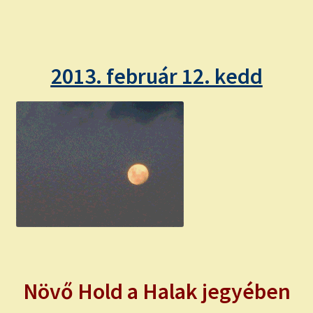
child
menu
Expand
ISMERJ MEG!
child
menu
ÍRJ NEKEM!
2013. február 12. kedd
IRATKOZZ FEL A VIDEÓ CSATORNÁNKRA!
TAROT ELEMZÉS MEGRENDELÉSE LIMITÁLT!
AJÁNDÉKOKKAL!
Növő Hold a Halak jegyében