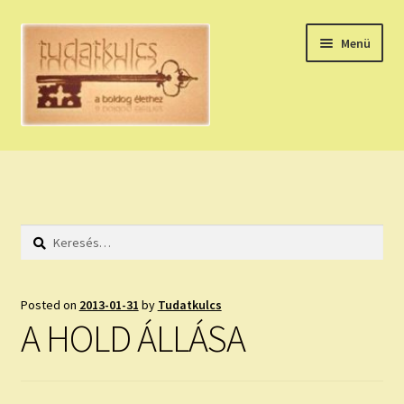
Ugrás
Kilépés
Menü
a
a
navigációhoz
tartalomba
Expand
HÚZZ EGY KÁRTYÁT!
child
menu
NAPI TAROT
Keresés:
HOLDNAPTÁR
HOLD TANÁCSOK
Posted on
2013-01-31
by
Tudatkulcs
A HOLD ÁLLÁSA
NAPI ASZTROLÓGIA
Expand
KÉRJ EGY MEGERŐSÍTÉST!