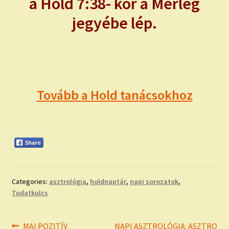
a Hold 7:38- kor a Mérleg
jegyébe lép.
Tovább a Hold tanácsokhoz
Categories:
asztrológia
,
holdnaptár
,
napi sorozatok
,
Tudatkulcs
Bejegyzés
Previous
Next
MAI POZITÍV
NAPI ASZTROLÓGIA: ASZTRO