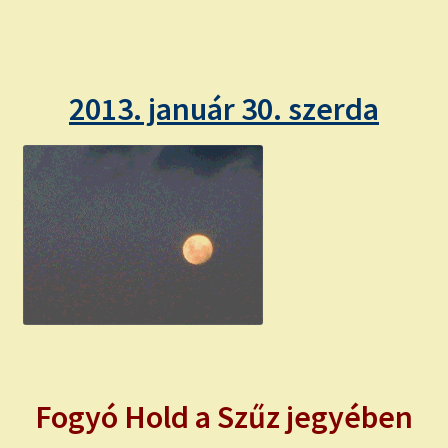
child
menu
Expand
ISMERJ MEG!
child
menu
ÍRJ NEKEM!
2013. január 30. szerda
IRATKOZZ FEL A VIDEÓ CSATORNÁNKRA!
TAROT ELEMZÉS MEGRENDELÉSE LIMITÁLT!
AJÁNDÉKOKKAL!
Fogyó Hold a Szűz jegyében