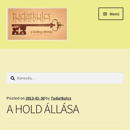
Ugrás
Kilépés
Menü
a
a
navigációhoz
tartalomba
Expand
HÚZZ EGY KÁRTYÁT!
child
menu
NAPI TAROT
Keresés:
HOLDNAPTÁR
HOLD TANÁCSOK
Posted on
2013-01-30
by
Tudatkulcs
A HOLD ÁLLÁSA
NAPI ASZTROLÓGIA
Expand
KÉRJ EGY MEGERŐSÍTÉST!