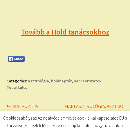
Tovább a Hold tanácsokhoz
Categories:
asztrológia
,
holdnaptár
,
napi sorozatok
,
Tudatkulcs
Bejegyzés
Previous
Next
MAI POZITÍV
NAPI ASZTROLÓGIA: ASZTRO
post:
post:
MEGERŐSÍTÉSEK
– ÉLETVEZETÉS
navigáció
Cookie szabályzat: Az adatvédelemmel és cookie-kal kapcsolatos EU-s
törvénynek megfelelően szeretnénk tájékoztatni, hogy az oldalon