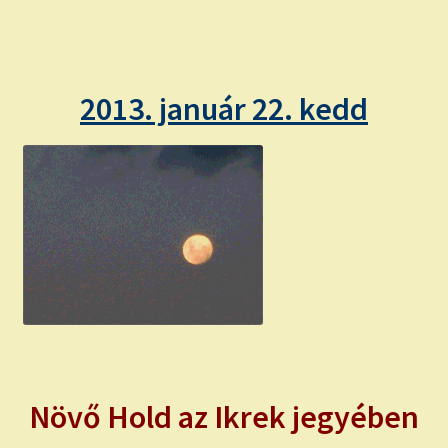
child
menu
Expand
ISMERJ MEG!
child
menu
ÍRJ NEKEM!
2013. január 22. kedd
IRATKOZZ FEL A VIDEÓ CSATORNÁNKRA!
TAROT ELEMZÉS MEGRENDELÉSE LIMITÁLT!
AJÁNDÉKOKKAL!
Növő Hold az Ikrek jegyében