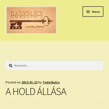
Ugrás
Kilépés
Menü
a
a
navigációhoz
tartalomba
Expand
HÚZZ EGY KÁRTYÁT!
child
menu
NAPI TAROT
Keresés:
HOLDNAPTÁR
HOLD TANÁCSOK
Posted on
2013-01-22
by
Tudatkulcs
A HOLD ÁLLÁSA
NAPI ASZTROLÓGIA
Expand
KÉRJ EGY MEGERŐSÍTÉST!