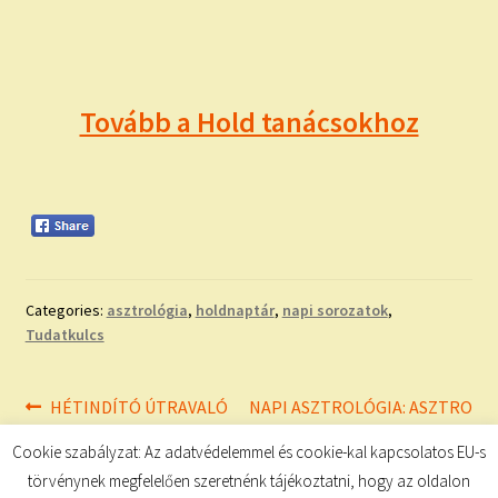
Tovább a Hold tanácsokhoz
Categories:
asztrológia
,
holdnaptár
,
napi sorozatok
,
Tudatkulcs
Bejegyzés
Previous
Next
HÉTINDÍTÓ ÚTRAVALÓ
NAPI ASZTROLÓGIA: ASZTRO
post:
post:
– ÉLETVEZETÉS
navigáció
Cookie szabályzat: Az adatvédelemmel és cookie-kal kapcsolatos EU-s
törvénynek megfelelően szeretnénk tájékoztatni, hogy az oldalon