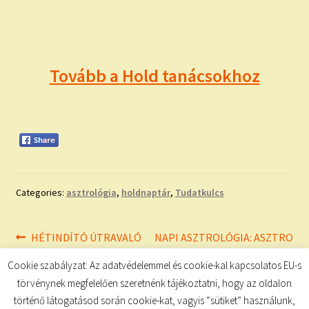
Tovább a Hold tanácsokhoz
Categories:
asztrológia
,
holdnaptár
,
Tudatkulcs
Bejegyzés
Previous
Next
HÉTINDÍTÓ ÚTRAVALÓ
NAPI ASZTROLÓGIA: ASZTRO
post:
post:
– ÉLETVEZETÉS
navigáció
Cookie szabályzat: Az adatvédelemmel és cookie-kal kapcsolatos EU-s
törvénynek megfelelően szeretnénk tájékoztatni, hogy az oldalon
történő látogatásod során cookie-kat, vagyis “sütiket” használunk,