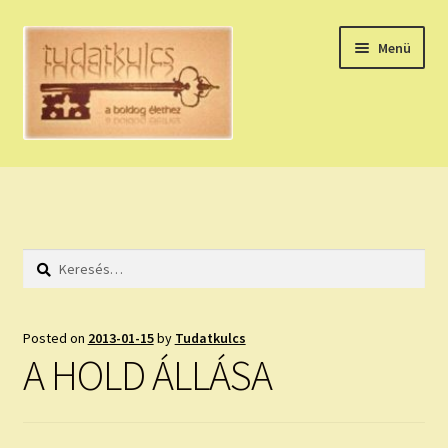
Ugrás
Kilépés
Menü
a
a
navigációhoz
tartalomba
Expand
HÚZZ EGY KÁRTYÁT!
child
menu
NAPI TAROT
Keresés:
HOLDNAPTÁR
HOLD TANÁCSOK
Posted on
2013-01-15
by
Tudatkulcs
A HOLD ÁLLÁSA
NAPI ASZTROLÓGIA
Expand
KÉRJ EGY MEGERŐSÍTÉST!