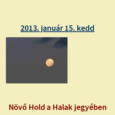
child
menu
Expand
ISMERJ MEG!
child
menu
ÍRJ NEKEM!
2013. január 15. kedd
IRATKOZZ FEL A VIDEÓ CSATORNÁNKRA!
TAROT ELEMZÉS MEGRENDELÉSE LIMITÁLT!
AJÁNDÉKOKKAL!
Növő Hold a Halak jegyében