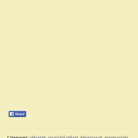
Categories:
idézetek
,
inspiráló idézet
,
képeslapok
,
megerosítés