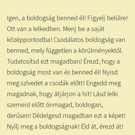
child
menu
Expand
ISMERJ MEG!
Igen, a boldogság benned él! Figyelj belülre!
child
menu
ÍRJ NEKEM!
Ott van a lelkedben. Menj be a saját
középpontodba! Csodálatos boldogság van
IRATKOZZ FEL A VIDEÓ CSATORNÁNKRA!
benned, mely független a körülményektől.
TAROT ELEMZÉS MEGRENDELÉSE LIMITÁLT!
Tudatosítsd ezt magadban! Érezd, hogy a
AJÁNDÉKOKKAL!
boldogság most van és benned él! Nyisd
meg szívedet a csodák előtt! Engedd meg
magadnak, hogy átjárjon a hit! Lásd lelki
szemeid előtt önmagad, boldogan,
derűsen! Dédelgesd magadban ezt a képet!
Nyílj meg a boldogságnak! Éld át, érezd át!