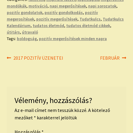
mondókák
,
motiváció
,
napi megerősítések
,
napi sorozatok
,
pozitív gondolatok
,
pozitív gondolkodás
,
pozitív
megerosítések
,
pozitív megerősítések
,
Tudatkulcs
,
Tudatkulcs
Kalendárium
,
tudatos életmód
,
tudatos életmód cikkek
,
útitárs
,
útravaló
Tags:
boldogság
,
pozitív megerősítések minden napra
Bejegyzés
Previous
Next
2017 POZITÍV ÜZENETEI
FEBRUÁR
post:
post:
navigáció
Vélemény, hozzászólás?
Az e-mail címet nem tesszük közzé.
A kötelező
mezőket
*
karakterrel jelöltük
Hozzászólás
*