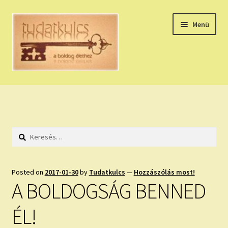
Ugrás
Kilépés
Menü
a
a
navigációhoz
tartalomba
Expand
HÚZZ EGY KÁRTYÁT!
child
menu
NAPI TAROT
Keresés:
HOLDNAPTÁR
HOLD TANÁCSOK
Posted on
2017-01-30
by
Tudatkulcs
—
Hozzászólás most!
A BOLDOGSÁG BENNED
NAPI ASZTROLÓGIA
ÉL!
Expand
KÉRJ EGY MEGERŐSÍTÉST!