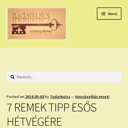
Ugrás
Kilépés
Menü
a
a
navigációhoz
tartalomba
Expand
HÚZZ EGY KÁRTYÁT!
child
menu
NAPI TAROT
Keresés:
HOLDNAPTÁR
HOLD TANÁCSOK
Posted on
2014-05-03
by
Tudatkulcs
—
Hozzászólás most!
7 REMEK TIPP ESŐS
NAPI ASZTROLÓGIA
HÉTVÉGÉRE
Expand
KÉRJ EGY MEGERŐSÍTÉST!