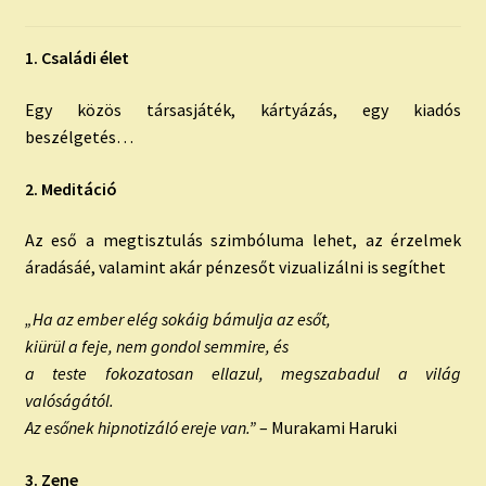
child
menu
Expand
ISMERJ MEG!
1. Családi élet
child
menu
ÍRJ NEKEM!
Egy közös társasjáték, kártyázás, egy kiadós
beszélgetés…
IRATKOZZ FEL A VIDEÓ CSATORNÁNKRA!
2. Meditáció
TAROT ELEMZÉS MEGRENDELÉSE LIMITÁLT!
AJÁNDÉKOKKAL!
Az eső a megtisztulás szimbóluma lehet, az érzelmek
áradásáé, valamint akár pénzesőt vizualizálni is segíthet
„Ha az ember elég sokáig bámulja az esőt,
kiürül a feje, nem gondol semmire, és
a teste fokozatosan ellazul, megszabadul a világ
valóságától.
Az esőnek hipnotizáló ereje van.”
– Murakami Haruki
3. Zene