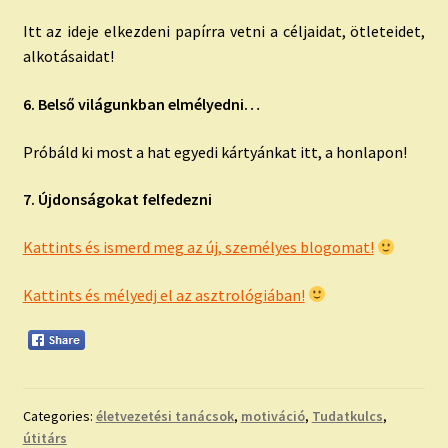
Itt az ideje elkezdeni papírra vetni a céljaidat, ötleteidet,
alkotásaidat!
6. Belső világunkban elmélyedni…
Próbáld ki most a hat egyedi kártyánkat itt, a honlapon!
7. Újdonságokat felfedezni
Kattints és ismerd meg az új, személyes blogomat!
Kattints és mélyedj el az asztrológiában!
Categories:
életvezetési tanácsok
,
motiváció
,
Tudatkulcs
,
útitárs