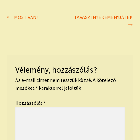
Bejegyzés
Previous
Next
MOST VAN!
TAVASZI NYEREMÉNYJÁTÉK
post:
post:
navigáció
Vélemény, hozzászólás?
Az e-mail címet nem tesszük közzé.
A kötelező
mezőket
*
karakterrel jelöltük
Hozzászólás
*