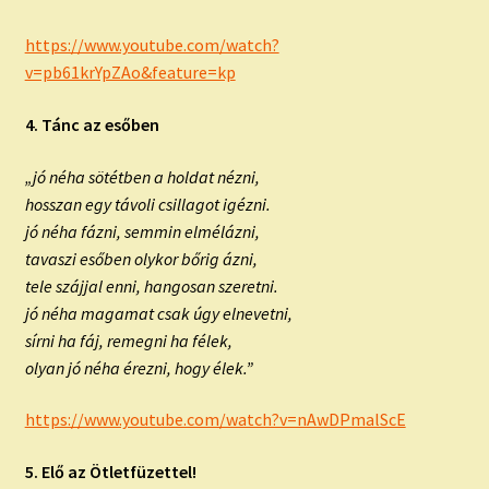
https://www.youtube.com/watch?
v=pb61krYpZAo&feature=kp
4. Tánc az esőben
„jó néha sötétben a holdat nézni,
hosszan egy távoli csillagot igézni.
jó néha fázni, semmin elmélázni,
tavaszi esőben olykor bőrig ázni,
tele szájjal enni, hangosan szeretni.
jó néha magamat csak úgy elnevetni,
sírni ha fáj, remegni ha félek,
olyan jó néha érezni, hogy élek.”
https://www.youtube.com/watch?v=nAwDPmalScE
5. Elő az Ötletfüzettel!