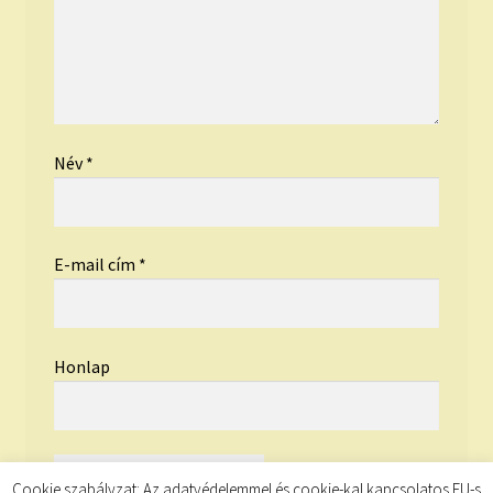
Név
*
E-mail cím
*
Honlap
Cookie szabályzat: Az adatvédelemmel és cookie-kal kapcsolatos EU-s