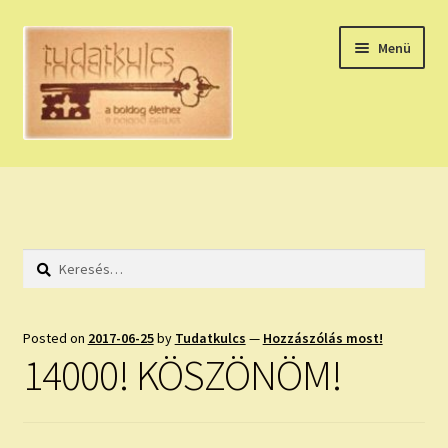
Ugrás
Kilépés
Menü
a
a
navigációhoz
tartalomba
Expand
HÚZZ EGY KÁRTYÁT!
child
menu
NAPI TAROT
Keresés:
HOLDNAPTÁR
HOLD TANÁCSOK
Posted on
2017-06-25
by
Tudatkulcs
—
Hozzászólás most!
14000! KÖSZÖNÖM!
NAPI ASZTROLÓGIA
Expand
KÉRJ EGY MEGERŐSÍTÉST!