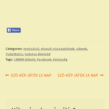
Categories:
motiváció
,
olvasói visszajelzések
,
sikerek
,
Tudatkulcs
,
tudatos életmód
Tags:
140000 lájkoló
,
Facebook
,
közösség
Bejegyzés
Previous
Next
SZÓ-KÉP JÁTÉK 13. NAP
SZÓ-KÉP JÁTÉK 14. NAP
post:
post:
navigáció