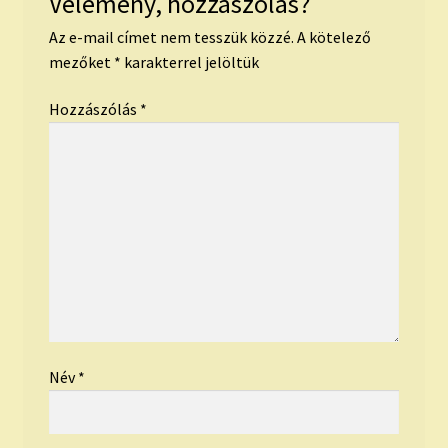
Vélemény, hozzászólás?
Az e-mail címet nem tesszük közzé.
A kötelező
mezőket
*
karakterrel jelöltük
Hozzászólás
*
Név
*