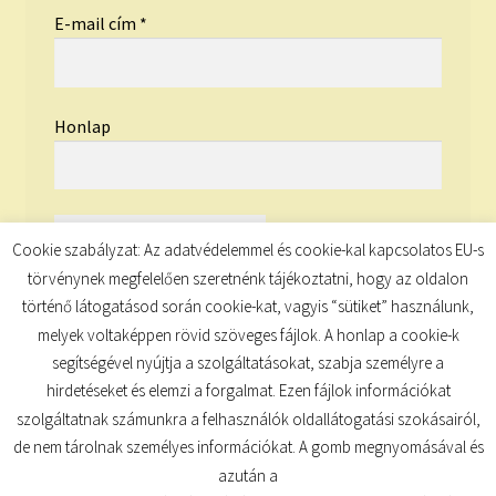
E-mail cím
*
Honlap
Cookie szabályzat: Az adatvédelemmel és cookie-kal kapcsolatos EU-s
törvénynek megfelelően szeretnénk tájékoztatni, hogy az oldalon
történő látogatásod során cookie-kat, vagyis “sütiket” használunk,
melyek voltaképpen rövid szöveges fájlok. A honlap a cookie-k
segítségével nyújtja a szolgáltatásokat, szabja személyre a
hirdetéseket és elemzi a forgalmat. Ezen fájlok információkat
szolgáltatnak számunkra a felhasználók oldallátogatási szokásairól,
de nem tárolnak személyes információkat. A gomb megnyomásával és
© TUDATKULCS 2026
azután a
Built with Storefront
.