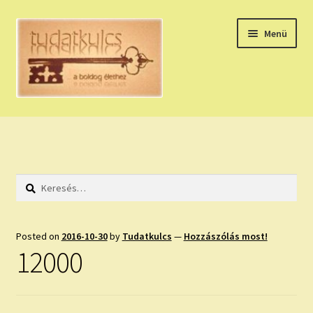
Ugrás
Kilépés
Menü
a
a
navigációhoz
tartalomba
Expand
HÚZZ EGY KÁRTYÁT!
child
menu
NAPI TAROT
Keresés:
HOLDNAPTÁR
HOLD TANÁCSOK
Posted on
2016-10-30
by
Tudatkulcs
—
Hozzászólás most!
12000
NAPI ASZTROLÓGIA
Expand
KÉRJ EGY MEGERŐSÍTÉST!