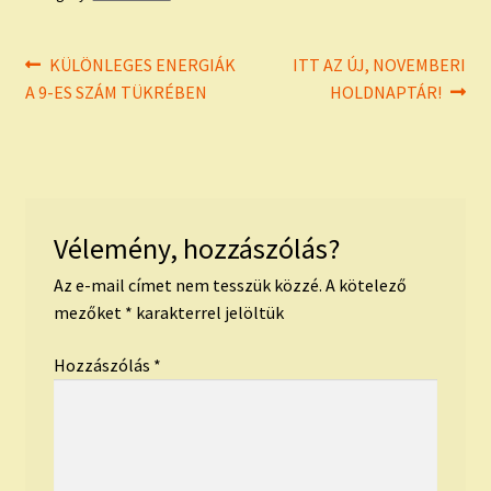
Bejegyzés
Previous
Next
KÜLÖNLEGES ENERGIÁK
ITT AZ ÚJ, NOVEMBERI
post:
post:
A 9-ES SZÁM TÜKRÉBEN
HOLDNAPTÁR!
navigáció
Vélemény, hozzászólás?
Az e-mail címet nem tesszük közzé.
A kötelező
mezőket
*
karakterrel jelöltük
Hozzászólás
*