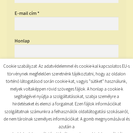
E-mail cím
*
Honlap
Cookie szabályzat: Az adatvédelemmel és cookie-kal kapcsolatos EU-s
törvénynek megfelelően szeretnénk tájékoztatni, hogy az oldalon
történő látogatásod során cookie-kat, vagyis “sütiket” használunk,
melyek voltaképpen rövid szöveges fájlok. A honlap a cookie-k
segítségével nyújtja a szolgáltatásokat, szabja személyre a
hirdetéseket és elemzi a forgalmat. Ezen fájlok információkat
szolgáltatnak számunkra a felhasználók oldallátogatási szokásairól,
de nem tárolnak személyes információkat. A gomb megnyomásával és
© TUDATKULCS 2026
azután a
Built with Storefront
.