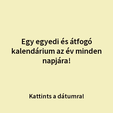
child
menu
Expand
ISMERJ MEG!
child
menu
ÍRJ NEKEM!
IRATKOZZ FEL A VIDEÓ CSATORNÁNKRA!
Egy egyedi és átfogó
kalendárium az év minden
TAROT ELEMZÉS MEGRENDELÉSE LIMITÁLT!
AJÁNDÉKOKKAL!
napjára!
Kattints a dátumra!