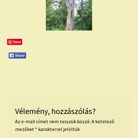
child
menu
Expand
ISMERJ MEG!
child
menu
ÍRJ NEKEM!
Save
IRATKOZZ FEL A VIDEÓ CSATORNÁNKRA!
TAROT ELEMZÉS MEGRENDELÉSE LIMITÁLT!
AJÁNDÉKOKKAL!
Vélemény, hozzászólás?
Az e-mail címet nem tesszük közzé.
A kötelező
mezőket
*
karakterrel jelöltük