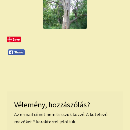
child
menu
Expand
ISMERJ MEG!
child
menu
ÍRJ NEKEM!
Save
IRATKOZZ FEL A VIDEÓ CSATORNÁNKRA!
TAROT ELEMZÉS MEGRENDELÉSE LIMITÁLT!
AJÁNDÉKOKKAL!
Vélemény, hozzászólás?
Az e-mail címet nem tesszük közzé.
A kötelező
mezőket
*
karakterrel jelöltük