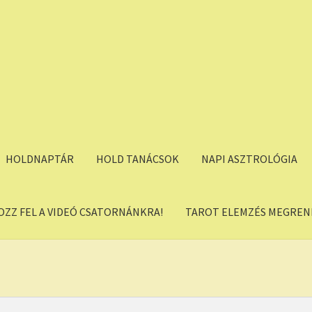
HOLDNAPTÁR
HOLD TANÁCSOK
NAPI ASZTROLÓGIA
OZZ FEL A VIDEÓ CSATORNÁNKRA!
TAROT ELEMZÉS MEGREND