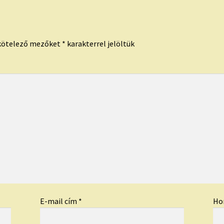
kötelező mezőket
*
karakterrel jelöltük
E-mail cím
*
Ho