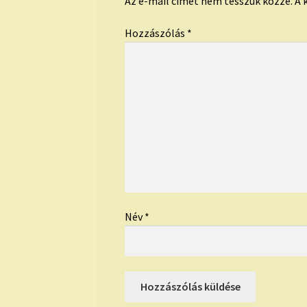
Az e-mail címet nem tesszük közzé.
A 
Hozzászólás
*
Név
*