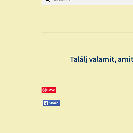
Találj valamit, ami
Save