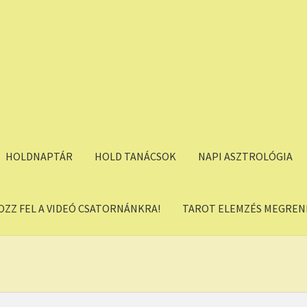
HOLDNAPTÁR
HOLD TANÁCSOK
NAPI ASZTROLÓGIA
OZZ FEL A VIDEÓ CSATORNÁNKRA!
TAROT ELEMZÉS MEGREND