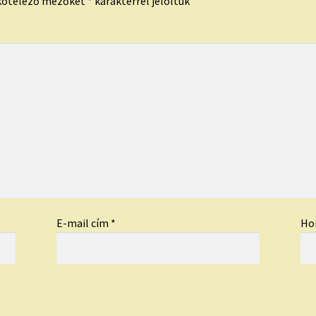
kötelező mezőket
*
karakterrel jelöltük
E-mail cím
*
Ho