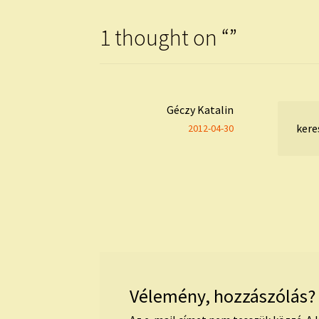
1 thought on “
”
Géczy Katalin
ker
2012-04-30
Vélemény, hozzászólás?